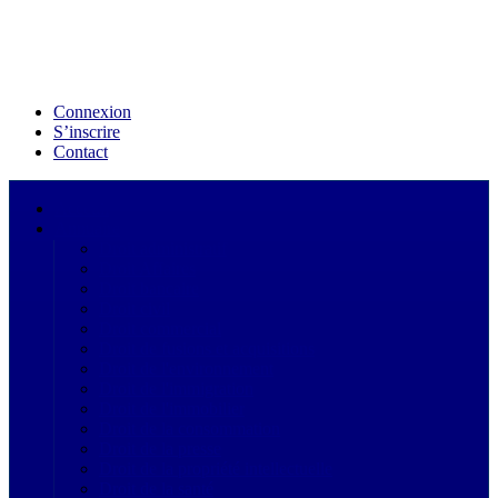
Connexion
S’inscrire
Contact
Acceuil
Annuaire
Droit administratif
Droit Affaires
Droit bancaire
Droit civil
Droit commercial
Droit de fusions et acquisitions
Droit de l'environnement
Droit de l'immigration
Droit de l'immobilier
Droit de la consommation
Droit de la presse
Droit de la propriété intellectuelle
Droit de la santé