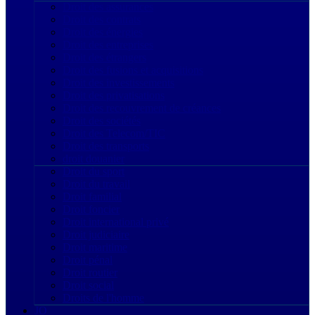
Droit des assurances
Droit des contrats
Droit des énergies
Droit des entreprises
Droit des étrangers
Droit des fusions et acquisitions
Droit des investissements
Droit des privatisations
Droit des recouvrement de créances
Droit des sociétés
Droit des Telecom/TIC
Droit des transports
droit douanier
Droit du sport
Droit du travail
Droit familial
Droit foncier
Droit international privé
Droit judiciaire
Droit maritime
Droit pénal
Droit routier
Droit social
Droits de l'homme
JO