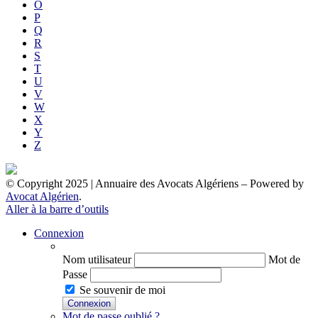
O
P
Q
R
S
T
U
V
W
X
Y
Z
© Copyright 2025 | Annuaire des Avocats Algériens
– Powered by
Avocat Algérien
.
Aller à la barre d’outils
Connexion
Nom utilisateur
Mot de
Passe
Se souvenir de moi
Mot de passe oublié ?