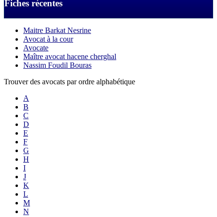
Fiches récentes
Maitre Barkat Nesrine
Avocat à la cour
Avocate
Maître avocat hacene cherghal
Nassim Foudil Bouras
Trouver des avocats par ordre alphabétique
A
B
C
D
E
F
G
H
I
J
K
L
M
N