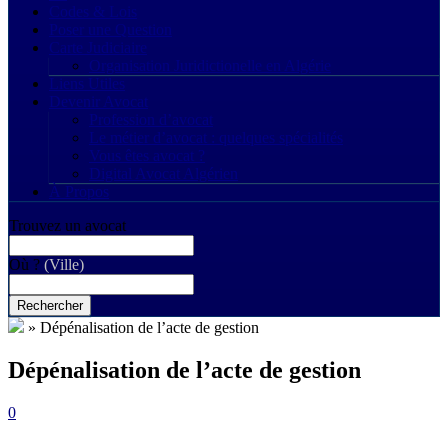
Codes & Lois
Poser une Question
Carte Judiciaire
Organisation Juridictionelle en Algérie
Liens Utiles
Devenir Avocat
Profession d’avocat
Le métier d’avocat : quelques spécialités
Vous êtes avocat ?
Digital Avocat Algérien
À Propos
Trouvez un avocat
Où ?
(Ville)
Rechercher
»
Dépénalisation de l’acte de gestion
Dépénalisation de l’acte de gestion
0