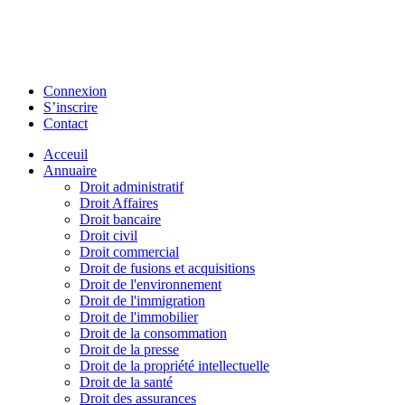
Connexion
S’inscrire
Contact
Acceuil
Annuaire
Droit administratif
Droit Affaires
Droit bancaire
Droit civil
Droit commercial
Droit de fusions et acquisitions
Droit de l'environnement
Droit de l'immigration
Droit de l'immobilier
Droit de la consommation
Droit de la presse
Droit de la propriété intellectuelle
Droit de la santé
Droit des assurances