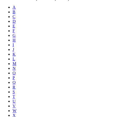
A
B
C
D
E
F
G
H
I
J
K
L
M
N
O
P
Q
R
S
T
U
V
W
X