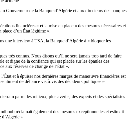
de actuelle.
t au Gouverneur de la Banque d’Algérie et aux directeurs des banques
érations financières » et la mise en place « des mesures nécessaires et
en place d’un État légitime ».
 dans une interview à TSA, la Banque d’Algérie à « bloquer les
ues très connus. Nous disons qu’il ne sera jamais trop tard de faire
le et digne de la confiance qui est placée sur les épaules des
ice aux réserves de change de l’État ».
e l’État et à épuiser nos dernières marges de manœuvre financières est
sentiment de défiance vis-à-vis des décideurs politiques et
errain parmi les milieux, plus avertis, des experts et des spécialistes
elmihoub réclamait également des mesures exceptionnelles et estimait
e d’Algérie »