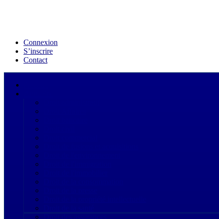
Connexion
S’inscrire
Contact
Acceuil
Annuaire
Droit administratif
Droit Affaires
Droit bancaire
Droit civil
Droit commercial
Droit de fusions et acquisitions
Droit de l'environnement
Droit de l'immigration
Droit de l'immobilier
Droit de la consommation
Droit de la presse
Droit de la propriété intellectuelle
Droit de la santé
Droit des assurances