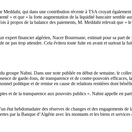
our Meddahi, qui dans une contribution récente à TSA croyait également
enté » et que « la forte augmentation de la liquidité bancaire semble au
fois à propos de la balance des paiements, M. Meddahi relevait que « le d
 expert financier algérien, Nacer Bourenane, estimait pour sa part de f
e pas trop attendre. Cela évitera toute fuite en avant et surtout la fui
nus du groupe Nabni. Dans une note publiée en début de semaine, le collec
sence de garde-fous, de transparence et de contre-pouvoirs efficaces, l
nnel politique et de remise en cause de relations rentières dont bénéfici
ptes et de la transparence aux pouvoirs publics ». Nabni appelle en parti
 d’un état hebdomadaire des réserves de changes et des engagements de l
rtes par la Banque d’Algérie avec les montants et les biens et services