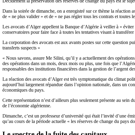
Décidément la préservation des réserves de change du pays est le sujet d
Dans la soirée de dimanche, on a enregistré sur ce thème la réaction
de « ne plus valider » et de « ne pas régler tous les contrats et toutes 
Les avocats d’Alger appellent la Banque d’Algérie à veiller à « éviter 
conservatoires pour faire face à toutes les tentatives visant à transférer
La corporation des avocats est aux avants postes sur cette question pu
transferts suspects »
« Nous savons, assure Me Silini, qu’il y a actuellement des opérations
des opérations dans un mois, deux mois ou plus, une fois que l’Algérie a
responsables des institutions financières dans la gestion de l’argent d
La réaction des avocats d’Alger est très symptomatique du climat polit
aujourd’hui largement répandue dans l’opinion nationale, dans un conte
économiques du pays.
Cette représentation n’est d’ailleurs plus seulement présente au sein du
de l’économie algérienne.
Dimanche, c’est un professeur d’université qui était l’invité d’une é
qu’au cours de la période actuelle « les réserves de change du pays do
Le spectre de la fuite des capitaux