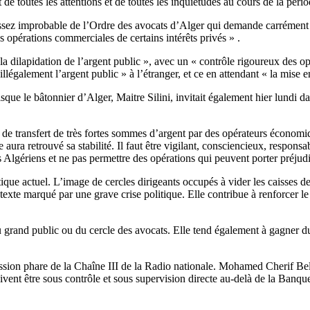
e toutes les attentions et de toutes les inquiétudes au cours de la pério
 assez improbable de l’Ordre des avocats d’Alger qui demande carrémen
les opérations commerciales de certains intérêts privés » .
la dilapidation de l’argent public », avec un « contrôle rigoureux des op
 illégalement l’argent public » à l’étranger, et ce en attendant « la mise 
isque le bâtonnier d’Alger, Maitre Silini, invitait également hier lundi
 de transfert de très fortes sommes d’argent par des opérateurs économiq
ura retrouvé sa stabilité. Il faut être vigilant, consciencieux, responsab
es Algériens et ne pas permettre des opérations qui peuvent porter préjud
ique actuel. L’image de cercles dirigeants occupés à vider les caisses d
xte marqué par une grave crise politique. Elle contribue à renforcer le 
 grand public ou du cercle des avocats. Elle tend également à gagner du t
mission phare de la Chaîne III de la Radio nationale. Mohamed Cherif B
ivent être sous contrôle et sous supervision directe au-delà de la Banqu