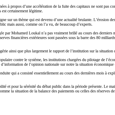
mées à propos d’une accélération de la fuite des capitaux ne sont pas com
 est certainement légitime.
igne sur un thème qui est devenu d’une actualité brulante. L’érosion des
ublic mais aussi, comme on l’a vu, de beaucoup d’experts.
rigée par Mohamed Loukal n’a pas vraiment brillé au cours des derniers mo
éserves financières extérieures sont passées sous la barre des 80 milliar
ie ainsi que plus largement le rapport de l’institution sur la situation 
laire contre le système, les institutions chargées du pilotage de l’écon
d’information de l’opinion nationale sur notre la situation économique 
nduite qui a consisté essentiellement au cours des dernières mois à explo
bilité et pour la sérénité du débat public dans la période présente. Le m
s comme la situation de la balance des paiements ou celles des réserves d