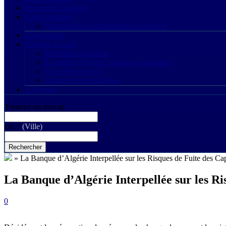
Poser une Question
Carte Judiciaire
Organisation Juridictionelle en Algérie
Liens Utiles
Devenir Avocat
Profession d’avocat
Le métier d’avocat : quelques spécialités
Vous êtes avocat ?
Digital Avocat Algérien
À Propos
Trouvez un avocat
Où ?
(Ville)
Rechercher
»
La Banque d’Algérie Interpellée sur les Risques de Fuite des Ca
La Banque d’Algérie Interpellée sur les Ri
0