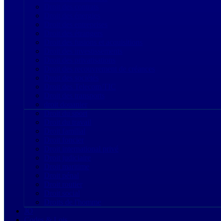
Droit des contrats
Droit des énergies
Droit des entreprises
Droit des étrangers
Droit des fusions et acquisitions
Droit des investissements
Droit des privatisations
Droit des recouvrement de créances
Droit des sociétés
Droit des Telecom/TIC
Droit des transports
droit douanier
Droit du sport
Droit du travail
Droit familial
Droit foncier
Droit international privé
Droit judiciaire
Droit maritime
Droit pénal
Droit routier
Droit social
Droits de l'homme
JO
Codes & Lois