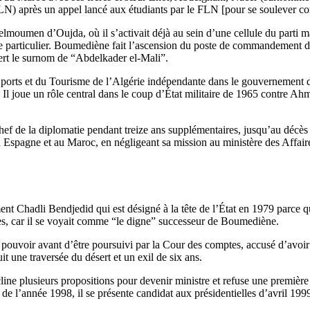
ALN) après un appel lancé aux étudiants par le FLN [pour se soulever con
lmoumen d’Oujda, où il s’activait déjà au sein d’une cellule du parti mar
 particulier. Boumediène fait l’ascension du poste de commandement de l
iert le surnom de “Abdelkader el-Mali”.
 Sports et du Tourisme de l’Algérie indépendante dans le gouvernement 
s. Il joue un rôle central dans le coup d’État militaire de 1965 contre 
ef de la diplomatie pendant treize ans supplémentaires, jusqu’au décè
en Espagne et au Maroc, en négligeant sa mission au ministère des Affa
nt Chadli Bendjedid qui est désigné à la tête de l’État en 1979 parce qu’i
aires, car il se voyait comme “le digne” successeur de Boumediène.
ouvoir avant d’être poursuivi par la Cour des comptes, accusé d’avoir d
uit une traversée du désert et un exil de six ans.
line plusieurs propositions pour devenir ministre et refuse une première
de l’année 1998, il se présente candidat aux présidentielles d’avril 1999