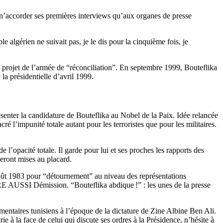
de n’accorder ses premières interviews qu’aux organes de presse
e algérien ne suivait pas, je le dis pour la cinquième fois, je
e le projet de l’armée de “réconciliation”. En septembre 1999, Bouteflika
la présidentielle d’avril 1999.
présenter la candidature de Bouteflika au Nobel de la Paix. Idée relancée
 l’impunité totale autant pour les terroristes que pour les militaires.
 l’opacité totale. Il garde pour lui et ses proches les rapports des
eront mises au placard.
n août 1983 pour “détournement” au niveau des représentations
RE AUSSI Démission. “Bouteflika abdique !” : les unes de la presse
ementaires tunisiens à l’époque de la dictature de Zine Albine Ben Ali.
ie à la face de celui qui discute ses ordres à la Présidence, n’hésite à