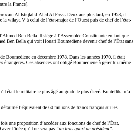
tre la France].
ocain Al Istiqlal d’Allal Al Fassi. Deux ans plus tard, en 1958, il
a wilaya V à celui de l’état-major de l’Ouest puis de chef de l’état-
d’Ahmed Ben Bella. Il siège à l’Assemblée Constituante en tant que
Ahmed Ben Bella qui voit Houari Boumediene devenir chef de l’État sans
s de Boumediene en décembre 1978. Dans les années 1970, il était
ires étrangères. Ces absences ont obligé Boumediene à gérer lui-même
l était le militaire le plus âgé au grade le plus élevé. Bouteflika n’a
étourné l’équivalent de 60 millions de francs français sur les
 fois une proposition d’accéder aux fonctions de chef de l’État,
 avec l’idée qu’il ne sera pas
“un trois quart de président”.