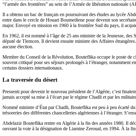
“l’armée des frontières” au sein de l’Armée de libération nationale (
Il a obtenu un bac de français en poursuivant des études au lycée Abde
entre dans le cercle de Houari Boumediene pour devenir son secrétaire
major. Envoyé en mission en 1960 à la frontière Sud du pays, il acqu
En 1962, il est nommé à l’âge de 25 ans ministre de la Jeunesse, des
député de Tlemcen. Il devient ensuite ministre des Affaires étrangère
aucune élection.
Membre du Conseil de la Révolution, Bouteflika occupe le poste de ch
souvent critiqué pour ses séjours prolongés à l’étranger, notamment 
certains dossiers internationaux.
La traversée du désert
Pressenti pour devenir le nouveau président de l’Algérie, c’est finaleme
jamais accepté sa mise à l’écart par le régime Chadli et par les milit
Nommé ministre d’État par Chadli, Bouteflika est peu à peu écarté du p
trésoreries des différentes chancelleries algériennes à l’étranger. S’ens
Abdelaziz Bouteflika rentre en Algérie à la fin des années 1980. Il déc
ouvrant la voie à la désignation de Liamine Zeroual, en 1994. À la fin 