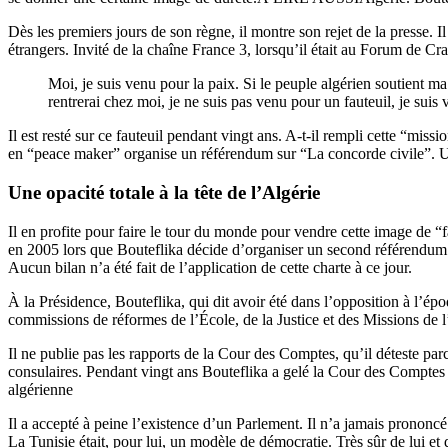
Dès les premiers jours de son règne, il montre son rejet de la presse. 
étrangers. Invité de la chaîne France 3, lorsqu’il était au Forum de Cr
Moi, je suis venu pour la paix. Si le peuple algérien soutient ma 
rentrerai chez moi, je ne suis pas venu pour un fauteuil, je suis
Il est resté sur ce fauteuil pendant vingt ans. A-t-il rempli cette “mis
en “peace maker” organise un référendum sur “La concorde civile”. Une 
Une opacité totale à la tête de l’Algérie
Il en profite pour faire le tour du monde pour vendre cette image de “fa
en 2005 lors que Bouteflika décide d’organiser un second référendum sur
Aucun bilan n’a été fait de l’application de cette charte à ce jour.
À la Présidence, Bouteflika, qui dit avoir été dans l’opposition à l’épo
commissions de réformes de l’École, de la Justice et des Missions de 
Il ne publie pas les rapports de la Cour des Comptes, qu’il déteste pa
consulaires. Pendant vingt ans Bouteflika a gelé la Cour des Comptes
algérienne
Il a accepté à peine l’existence d’un Parlement. Il n’a jamais prononcé
La Tunisie était, pour lui, un modèle de démocratie. Très sûr de lui et d