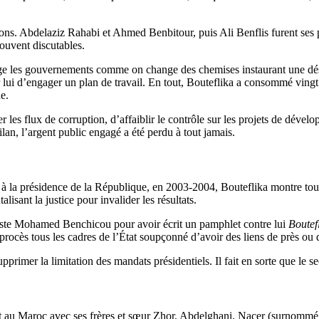
cisions. Abdelaziz Rahabi et Ahmed Benbitour, puis Ali Benflis furent ses
ouvent discutables.
e les gouvernements comme on change des chemises instaurant une déstabi
our lui d’engager un plan de travail. En tout, Bouteflika a consommé vin
e.
les flux de corruption, d’affaiblir le contrôle sur les projets de dévelo
lan, l’argent public engagé a été perdu à tout jamais.
t à la présidence de la République, en 2003-2004, Bouteflika montre tou
lisant la justice pour invalider les résultats.
iste Mohamed Benchicou pour avoir écrit un pamphlet contre lui
Boutef
procès tous les cadres de l’État soupçonné d’avoir des liens de près ou d
rimer la limitation des mandats présidentiels. Il fait en sorte que le se
 au Maroc avec ses frères et sœur Zhor, Abdelghani, Nacer (surnommé 