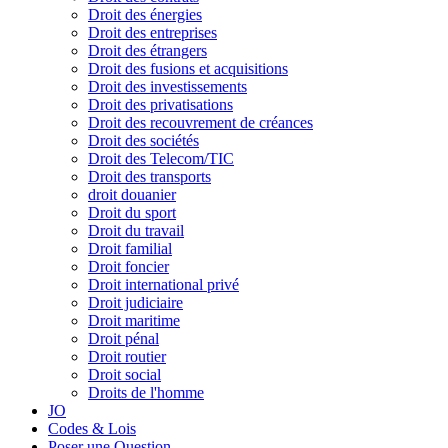
Droit des énergies
Droit des entreprises
Droit des étrangers
Droit des fusions et acquisitions
Droit des investissements
Droit des privatisations
Droit des recouvrement de créances
Droit des sociétés
Droit des Telecom/TIC
Droit des transports
droit douanier
Droit du sport
Droit du travail
Droit familial
Droit foncier
Droit international privé
Droit judiciaire
Droit maritime
Droit pénal
Droit routier
Droit social
Droits de l'homme
JO
Codes & Lois
Poser une Question