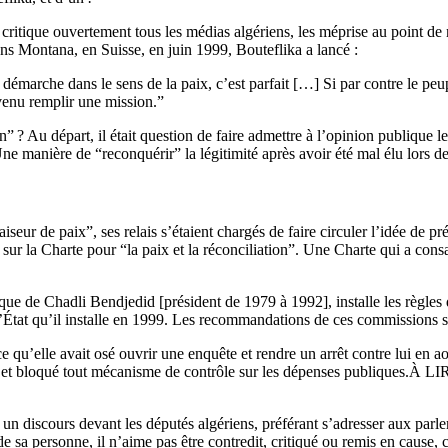
Il critique ouvertement tous les médias algériens, les méprise au point 
ans Montana, en Suisse, en juin 1999, Bouteflika a lancé :
démarche dans le sens de la paix, c’est parfait […] Si par contre le peupl
 venu remplir une mission.”
sion” ? Au départ, il était question de faire admettre à l’opinion publiqu
manière de “reconquérir” la légitimité après avoir été mal élu lors de 
iseur de paix”, ses relais s’étaient chargés de faire circuler l’idée de 
 la Charte pour “la paix et la réconciliation”. Une Charte qui a consacré
que de Chadli Bendjedid [président de 1979 à 1992], installe les règles de
l’État qu’il installe en 1999. Les recommandations de ces commissions s
rce qu’elle avait osé ouvrir une enquête et rendre un arrêt contre lui e
 et bloqué tout mécanisme de contrôle sur les dépenses publiques.À LI
 un discours devant les députés algériens, préférant s’adresser aux parl
e sa personne, il n’aime pas être contredit, critiqué ou remis en cause, cr