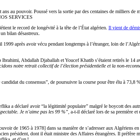
t ans au pouvoir. Poussé vers la sortie par des centaines de milliers de 
NOS SERVICES
tient le record de longévité à la tête de l’État algérien.
Il vient de démi
 un bilan désastreux.
l 1999 après avoir vécu pendant longtemps à l’étranger, loin de l’Algérie 
imi, Abdallah Djaballah et Youcef Khatib s’étaient retirés le 14 avr
ons notre retrait collectif de l’élection présidentielle et la non-reconn
andidat du consensus”, de poursuivre la course pour être élu à 73,8 % de
lika a déclaré avoir “la légitimité populaire” malgré le boycott des autr
spectable. Je n’aime pas les 99 %”,
a-t-il déclaré lors de sa première e
uvoir de 1965 à 1978] dans sa manière de s’adresser aux Algériens en hau
ien président, dont il était ministre des Affaires étrangères. Il préfère
lika, et d’un !