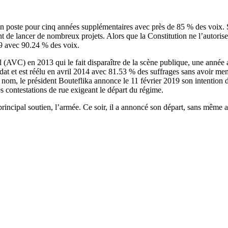
 son poste pour cinq années supplémentaires avec près de 85 % des voix.
nt de lancer de nombreux projets. Alors que la Constitution ne l’autoris
009 avec 90.24 % des voix.
AVC) en 2013 qui le fait disparaître de la scène publique, une année apr
at et est réélu en avril 2014 avec 81.53 % des suffrages sans avoir men
n nom, le président Bouteflika annonce le 11 février 2019 son intention 
es contestations de rue exigeant le départ du régime.
principal soutien, l’armée. Ce soir, il a annoncé son départ, sans même a