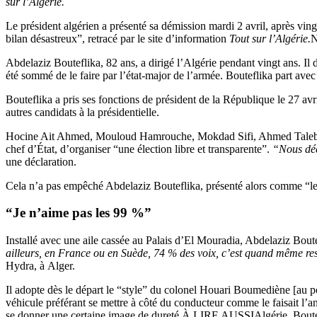
sur l’Algérie.
Le président algérien a présenté sa démission mardi 2 avril, après ving
bilan désastreux”, retracé par le site d’information
Tout sur l’Algérie.
Abdelaziz Bouteflika, 82 ans, a dirigé l’Algérie pendant vingt ans. Il dé
été sommé de le faire par l’état-major de l’armée. Bouteflika part avec
Bouteflika a pris ses fonctions de président de la République le 27 avri
autres candidats à la présidentielle.
Hocine Ait Ahmed, Mouloud Hamrouche, Mokdad Sifi, Ahmed Taleb Ibrah
chef d’État, d’organiser “une élection libre et transparente”.
“Nous décid
une déclaration.
Cela n’a pas empêché Abdelaziz Bouteflika, présenté alors comme “le c
“Je n’aime pas les 99 %”
Installé avec une aile cassée au Palais d’El Mouradia, Abdelaziz Boutef
ailleurs, en France ou en Suède, 74 % des voix, c’est quand même re
Hydra, à Alger.
Il adopte dès le départ le “style” du colonel Houari Boumediène [au po
véhicule préférant se mettre à côté du conducteur comme le faisait l’anc
se donner une certaine image de dureté.À LIRE AUSSIAlgérie. Boutef