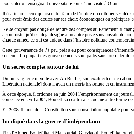
bousculer un enseignant universitaire lors d’une visite à Oran.
Il écarte tous ceux qui osent lui faire de l’ombre ou critiquer ses dé
pour avoir émis des doutes sur ses choix économiques ou politiques, s
Ne se croyant pas obligé de rendre des comptes au Parlement, il chang
à son poste qu’il est déjà désigné à un autre poste sans possibilité p
chaque année, ce qui est unique dans l’histoire politique contemporain
Cette gouvernance de l’à-peu-près a eu pour conséquences d’intensifier 
secteurs. La plupart des gouvernements sont partis sans présenter de bi
Un secret complet autour de lui
Durant sa guerre ouverte avec Ali Benflis, son ex-directeur de cabine
Libération nationale] dont il avait un mépris historique et en instrumenta
À cette époque, il ordonne en juin 2004 l’emprisonnement du journal
contestée en avril 2004, Bouteflika écarte sans aucune autre forme de 
En 2008, il amende la Constitution sans consultation populaire pour supp
Impliqué dans la guerre d’indépendance
Fils d’Ahmed Bouteflika et Mansouriah Ghezlaoui, Bouteflika grandit