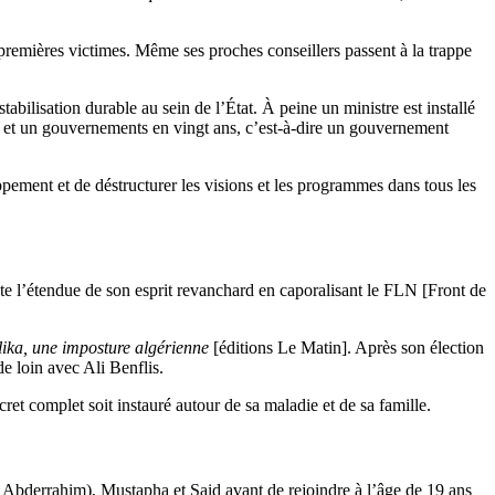
 premières victimes. Même ses proches conseillers passent à la trappe
lisation durable au sein de l’État. À peine un ministre est installé
gt et un gouvernements en vingt ans, c’est-à-dire un gouvernement
ppement et de déstructurer les visions et les programmes dans tous les
te l’étendue de son esprit revanchard en caporalisant le FLN [Front de
lika, une imposture algérienne
[éditions Le Matin]. Après son élection
e loin avec Ali Benflis.
cret complet soit instauré autour de sa maladie et de sa famille.
Abderrahim), Mustapha et Said avant de rejoindre à l’âge de 19 ans