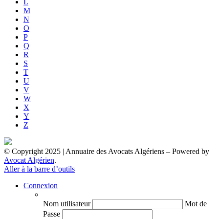
L
M
N
O
P
Q
R
S
T
U
V
W
X
Y
Z
© Copyright 2025 | Annuaire des Avocats Algériens
– Powered by
Avocat Algérien
.
Aller à la barre d’outils
Connexion
Nom utilisateur
Mot de
Passe