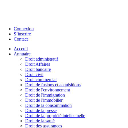
Connexion
S’inscrire
Contact
Acceuil
Annuaire
Droit administratif
Droit Affaires
Droit bancaire
Droit civil
Droit commercial
Droit de fusions et acquisitions
Droit de l'environnement
Droit de l'immigration
Droit de l'immobilier
Droit de la consommation
Droit de la presse
Droit de la propriété intellectuelle
Droit de la santé
Droit des assurances