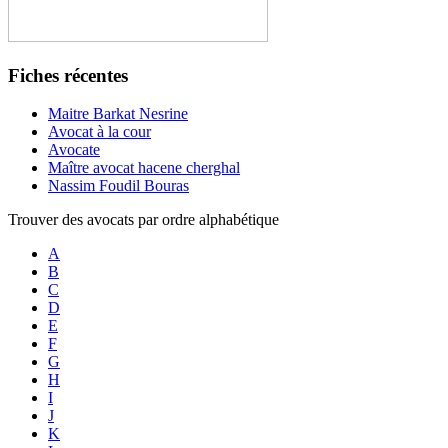
Fiches récentes
Maitre Barkat Nesrine
Avocat à la cour
Avocate
Maître avocat hacene cherghal
Nassim Foudil Bouras
Trouver des avocats par ordre alphabétique
A
B
C
D
E
F
G
H
I
J
K