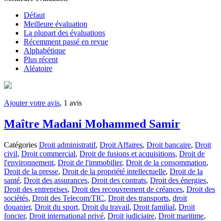
Défaut
Meilleure évaluation
La plupart des évaluations
Récemment passé en revue
Alphabétique
Plus récent
Aléatoire
Ajouter votre avis
, 1 avis
Maître Madani Mohammed Samir
Catégories
Droit administratif
,
Droit Affaires
,
Droit bancaire
,
Droit
civil
,
Droit commercial
,
Droit de fusions et acquisitions
,
Droit de
l'environnement
,
Droit de l'immobilier
,
Droit de la consommation
,
Droit de la presse
,
Droit de la propriété intellectuelle
,
Droit de la
santé
,
Droit des assurances
,
Droit des contrats
,
Droit des énergies
,
Droit des entreprises
,
Droit des recouvrement de créances
,
Droit des
sociétés
,
Droit des Telecom/TIC
,
Droit des transports
,
droit
douanier
,
Droit du sport
,
Droit du travail
,
Droit familial
,
Droit
foncier
,
Droit international privé
,
Droit judiciaire
,
Droit maritime
,