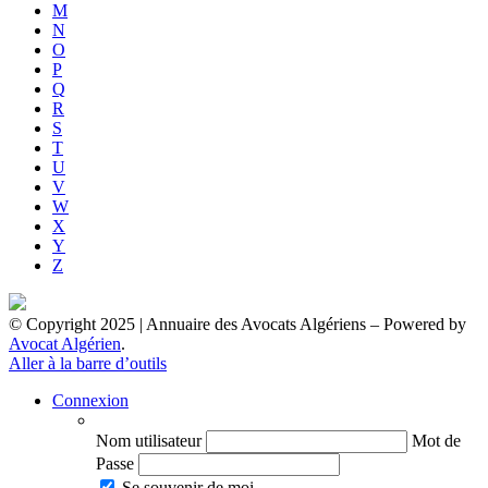
M
N
O
P
Q
R
S
T
U
V
W
X
Y
Z
© Copyright 2025 | Annuaire des Avocats Algériens
– Powered by
Avocat Algérien
.
Aller à la barre d’outils
Connexion
Nom utilisateur
Mot de
Passe
Se souvenir de moi