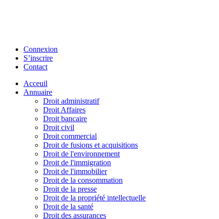
Connexion
S’inscrire
Contact
Acceuil
Annuaire
Droit administratif
Droit Affaires
Droit bancaire
Droit civil
Droit commercial
Droit de fusions et acquisitions
Droit de l'environnement
Droit de l'immigration
Droit de l'immobilier
Droit de la consommation
Droit de la presse
Droit de la propriété intellectuelle
Droit de la santé
Droit des assurances