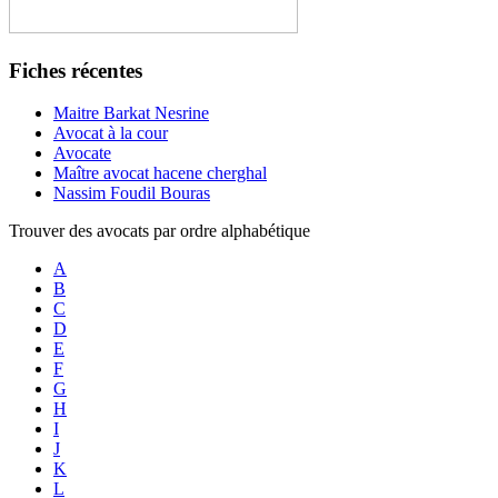
Fiches récentes
Maitre Barkat Nesrine
Avocat à la cour
Avocate
Maître avocat hacene cherghal
Nassim Foudil Bouras
Trouver des avocats par ordre alphabétique
A
B
C
D
E
F
G
H
I
J
K
L