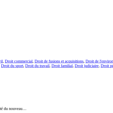
il
,
Droit commercial
,
Droit de fusions et acquisitions
,
Droit de l'envir
,
Droit du sport
,
Droit du travail
,
Droit familial
,
Droit judiciaire
,
Droit p
 côté du nouveau…