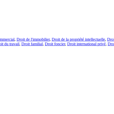
ommercial
,
Droit de l'immobilier
,
Droit de la propriété intellectuelle
,
Droi
it du travail
,
Droit familial
,
Droit foncier
,
Droit international privé
,
Droi