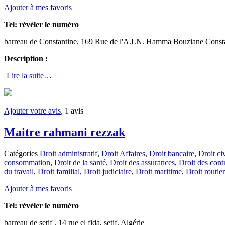
Ajouter à mes favoris
Tel:
révéler le numéro
barreau de Constantine, 169 Rue de l'A.LN. Hamma Bouziane Const
Description :
Lire la suite…
Ajouter votre avis
, 1 avis
Maitre rahmani rezzak
Catégories
Droit administratif
,
Droit Affaires
,
Droit bancaire
,
Droit civ
consommation
,
Droit de la santé
,
Droit des assurances
,
Droit des cont
du travail
,
Droit familial
,
Droit judiciaire
,
Droit maritime
,
Droit routier
Ajouter à mes favoris
Tel:
révéler le numéro
barreau de setif , 14 rue el fida, setif, Algérie