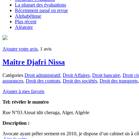
La plupart des évaluations
Récemment passé en revue
Alphabétique
Plus récent
Aléatoire
Ajouter votre avis
, 1 avis
Maître Djafri Nissa
Catégories
Droit administratif
,
Droit Affaires
,
Droit bancaire
,
Droit civ
assurances
,
Droit des contrats
,
Droit des sociétés
,
Droit des transports
Ajouter à mes favoris
Tel:
révéler le numéro
Rue N°03 Aissat idir cheraga, Alger, Algérie
Description :
Avocate ayant prêter serment en 2010, je dispose d’un cabinet sis à