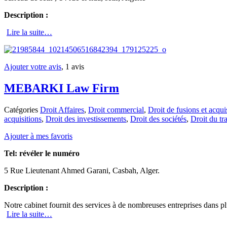
Description :
Lire la suite…
Ajouter votre avis
, 1 avis
MEBARKI Law Firm
Catégories
Droit Affaires
,
Droit commercial
,
Droit de fusions et acqui
acquisitions
,
Droit des investissements
,
Droit des sociétés
,
Droit du tra
Ajouter à mes favoris
Tel:
révéler le numéro
5 Rue Lieutenant Ahmed Garani, Casbah, Alger.
Description :
Notre cabinet fournit des services à de nombreuses entreprises dans pl
Lire la suite…