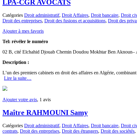
LPA-CGR AVOCATS
Catégories
Droit administratif
,
Droit Affaires
,
Droit bancaire
,
Droit civ
Droit des entreprises
,
Droit des fusions et acquisitions
,
Droit des priva
Ajouter à mes favoris
Tel:
révéler le numéro
02 B, cité Elchahid Djouab Chemin Doudou Mokhtar Ben Aknoun– A
Description :
L’un des premiers cabinets en droit des affaires en Algérie, combinant
Lire la suite…
Ajouter votre avis
, 1 avis
Maître RAHMOUNI Samy
Catégories
Droit administratif
,
Droit Affaires
,
Droit bancaire
,
Droit civ
contrats
,
Droit des entreprises
,
Droit des étrangers
,
Droit des sociétés
,