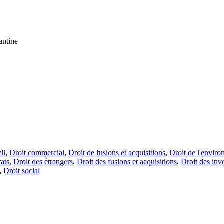
antine
il
,
Droit commercial
,
Droit de fusions et acquisitions
,
Droit de l'envir
rats
,
Droit des étrangers
,
Droit des fusions et acquisitions
,
Droit des inv
,
Droit social