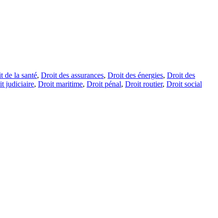
t de la santé
,
Droit des assurances
,
Droit des énergies
,
Droit des
t judiciaire
,
Droit maritime
,
Droit pénal
,
Droit routier
,
Droit social