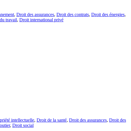
onnement
,
Droit des assurances
,
Droit des contrats
,
Droit des énergies
,
du travail
,
Droit international privé
priété intellectuelle
,
Droit de la santé
,
Droit des assurances
,
Droit des
outier
,
Droit social