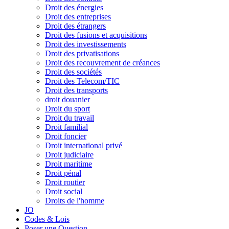
Droit des énergies
Droit des entreprises
Droit des étrangers
Droit des fusions et acquisitions
Droit des investissements
Droit des privatisations
Droit des recouvrement de créances
Droit des sociétés
Droit des Telecom/TIC
Droit des transports
droit douanier
Droit du sport
Droit du travail
Droit familial
Droit foncier
Droit international privé
Droit judiciaire
Droit maritime
Droit pénal
Droit routier
Droit social
Droits de l'homme
JO
Codes & Lois
Poser une Question