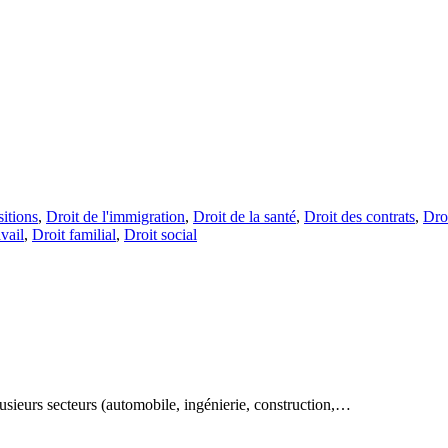
sitions
,
Droit de l'immigration
,
Droit de la santé
,
Droit des contrats
,
Droi
vail
,
Droit familial
,
Droit social
usieurs secteurs (automobile, ingénierie, construction,…