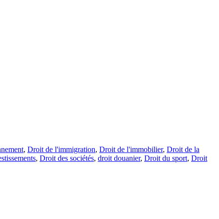
onnement
,
Droit de l'immigration
,
Droit de l'immobilier
,
Droit de la
estissements
,
Droit des sociétés
,
droit douanier
,
Droit du sport
,
Droit