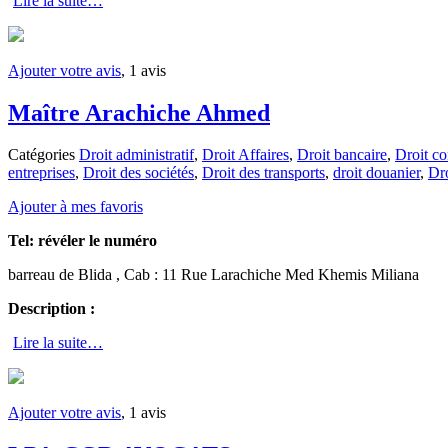
Lire la suite…
Ajouter votre avis
, 1 avis
Maître Arachiche Ahmed
Catégories
Droit administratif
,
Droit Affaires
,
Droit bancaire
,
Droit c
entreprises
,
Droit des sociétés
,
Droit des transports
,
droit douanier
,
Dro
Ajouter à mes favoris
Tel:
révéler le numéro
barreau de Blida , Cab : 11 Rue Larachiche Med Khemis Miliana
Description :
Lire la suite…
Ajouter votre avis
, 1 avis