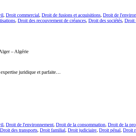
il
,
Droit commercial
,
Droit de fusions et acquisitions
,
Droit de l'envir
tisations
,
Droit des recouvrement de créances
,
Droit des sociétés
,
Droit 
lger – Algérie
 expertise juridique et parfaite…
il
,
Droit de l'environnement
,
Droit de la consommation
,
Droit de la pro
Droit des transports
,
Droit familial
,
Droit judiciaire
,
Droit pénal
,
Droit r