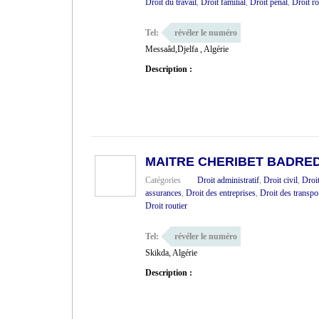
Droit du travail
,
Droit familial
,
Droit pénal
,
Droit ro
Tel:
révéler le numéro
Messaâd,Djelfa , Algérie
Description :
MAITRE CHERIBET BADRE
Catégories
Droit administratif
,
Droit civil
,
Droi
assurances
,
Droit des entreprises
,
Droit des transpo
Droit routier
Tel:
révéler le numéro
Skikda, Algérie
Description :