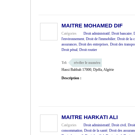
MAITRE MOHAMED DIF
Catégories
Droit administratif
,
Droit bancaire
,
D
l'environnement
,
Droit de l'immobilier
,
Droit de la
assurances
,
Droit des entreprises
,
Droit des transpo
Droit pénal
,
Droit routier
Tel:
révéler le numéro
Hassi Bahbah 17000, Djelfa, Algérie
Description :
MAITRE HARKATI ALI
Catégories
Droit administratif
,
Droit civil
,
Droi
consommation
,
Droit de la santé
,
Droit des assuran