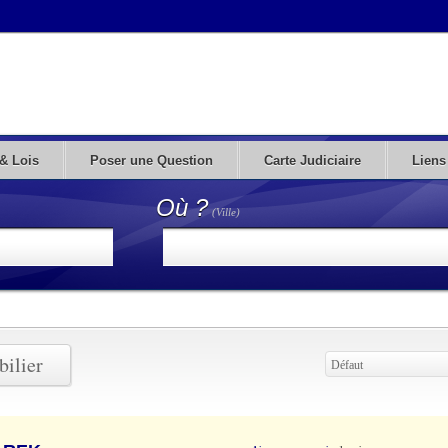
& Lois
Poser une Question
Carte Judiciaire
Liens
Où ?
(Ville)
bilier
Défaut