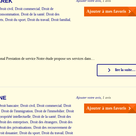
AREK
Ajouter votre avis
, 1 avis
roit civil
,
Droit commercial
,
Droit de
Ajouter à mes favoris
 consommation
,
Droit de la santé
,
Droit des
rts
,
Droit du sport
,
Droit du travail
,
Droit familial
,
ional Prestation de service Notre étude propose ses services dans…
lire la suite…
NE
Ajouter votre avis
, 1 avis
roit bancaire
,
Droit civil
,
Droit commercial
,
Droit
Ajouter à mes favoris
,
Droit de l'immigration
,
Droit de l'immobilier
,
Droit
propriété intellectuelle
,
Droit de la santé
,
Droit des
roit des entreprises
,
Droit des étrangers
,
Droit des
roit des privatisations
,
Droit des recouvrement de
roit douanier
,
Droit du sport
,
Droit du travail
,
Droit