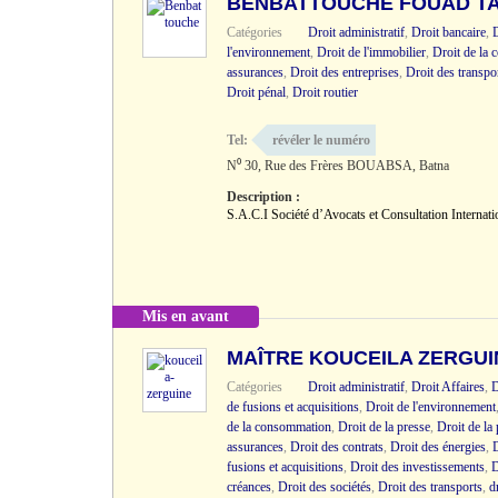
BENBATTOUCHE FOUAD T
Catégories
Droit administratif
,
Droit bancaire
,
D
l'environnement
,
Droit de l'immobilier
,
Droit de la
assurances
,
Droit des entreprises
,
Droit des transpo
Droit pénal
,
Droit routier
Tel:
révéler le numéro
N⁰ 30, Rue des Frères BOUABSA, Batna
Description :
S.A.C.I Société d’Avocats et Consultation Internat
Mis en avant
MAÎTRE KOUCEILA ZERGUI
Catégories
Droit administratif
,
Droit Affaires
,
D
de fusions et acquisitions
,
Droit de l'environnement
de la consommation
,
Droit de la presse
,
Droit de la 
assurances
,
Droit des contrats
,
Droit des énergies
,
D
fusions et acquisitions
,
Droit des investissements
,
D
créances
,
Droit des sociétés
,
Droit des transports
,
d