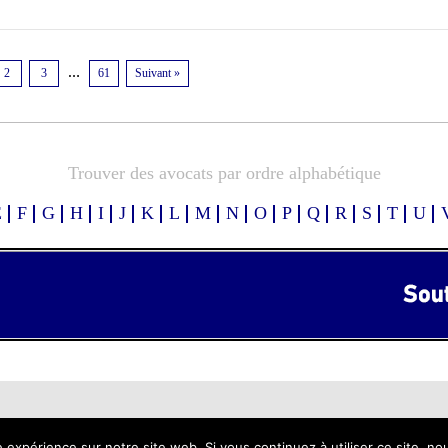
2
3
…
61
Suivant »
Trouver des avocats par ordre alphabétique
E
F
G
H
I
J
K
L
M
N
O
P
Q
R
S
T
U
© Copyright 2025 | Annuaire des Avocats Algériens
– Powered by
Avocat Algérien
.
e expérience sur notre site web. Si vous continuez à utiliser ce site, n