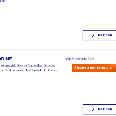
utier
lire la suite…
DDINE
Ajouter votre avis
, 1 avis
t commercial
,
Droit de l'immobilier
,
Droit des
Ajouter à mes favoris
rts
,
Droit du travail
,
Droit familial
,
Droit pénal
,
lire la suite…