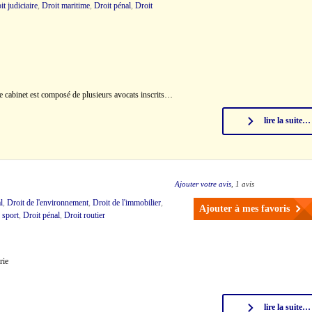
it judiciaire
,
Droit maritime
,
Droit pénal
,
Droit
cabinet est composé de plusieurs avocats inscrits…
lire la suite…
Ajouter votre avis
, 1 avis
l
,
Droit de l'environnement
,
Droit de l'immobilier
,
Ajouter à mes favoris
 sport
,
Droit pénal
,
Droit routier
rie
lire la suite…