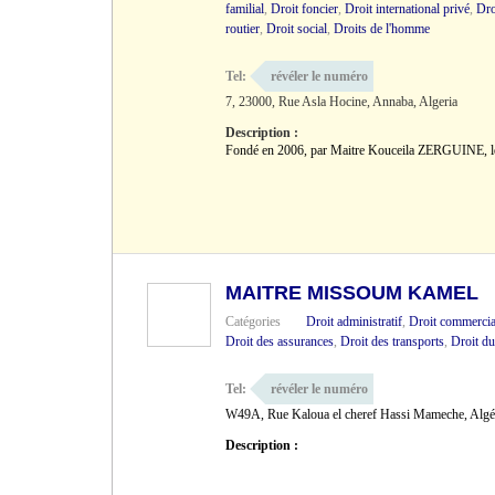
familial
,
Droit foncier
,
Droit international privé
,
Dro
routier
,
Droit social
,
Droits de l'homme
Tel:
révéler le numéro
7, 23000, Rue Asla Hocine, Annaba, Algeria
Description :
Fondé en 2006, par Maitre Kouceila ZERGUINE, le 
MAITRE MISSOUM KAMEL
Catégories
Droit administratif
,
Droit commercia
Droit des assurances
,
Droit des transports
,
Droit du
Tel:
révéler le numéro
W49A, Rue Kaloua el cheref Hassi Mameche, Algé
Description :