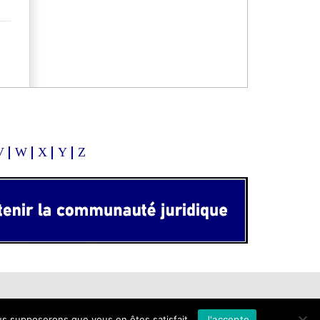
V
W
X
Y
Z
ous supposerons que vous en êtes satisfait.
J'accepte