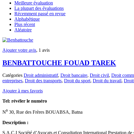
Meilleure évaluation
La plupart des évaluations
Récemment passé en revue
Alphabétique
Plus récent
Aléatoire
Ajouter votre avis
, 1 avis
BENBATTOUCHE FOUAD TAREK
Catégories
Droit administratif
,
Droit bancaire
,
Droit civil
,
Droit comme
entreprises
,
Droit des transports
,
Droit du sport
,
Droit du travail
,
Droit
Ajouter à mes favoris
Tel:
révéler le numéro
N⁰ 30, Rue des Frères BOUABSA, Batna
Description :
S.A.C.I Société d’Avocats et Consultation International Prestation d