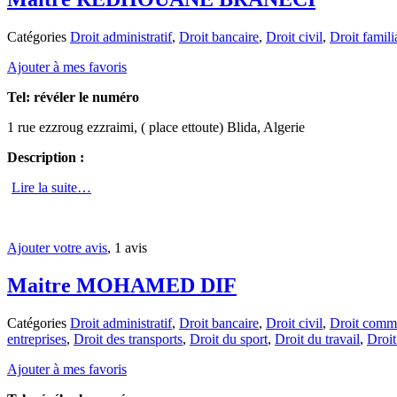
Catégories
Droit administratif
,
Droit bancaire
,
Droit civil
,
Droit famili
Ajouter à mes favoris
Tel:
révéler le numéro
1 rue ezzroug ezzraimi, ( place ettoute) Blida, Algerie
Description :
Lire la suite…
Ajouter votre avis
, 1 avis
Maitre MOHAMED DIF
Catégories
Droit administratif
,
Droit bancaire
,
Droit civil
,
Droit comme
entreprises
,
Droit des transports
,
Droit du sport
,
Droit du travail
,
Droit
Ajouter à mes favoris