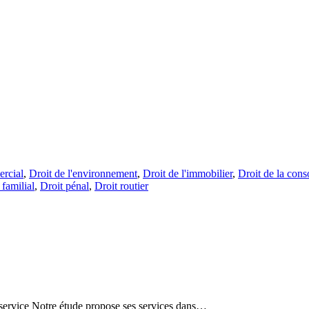
rcial
,
Droit de l'environnement
,
Droit de l'immobilier
,
Droit de la con
 familial
,
Droit pénal
,
Droit routier
e service Notre étude propose ses services dans…