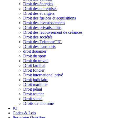
Droit des énergies
Droit des entreprises
Droit des étrangers
Droit des fusions et acquisitions
Droit des investissements
Droit des privatisations
Droit des recouvrement de créances
Droit des sociétés
Droit des Telecom/TIC
Droit des transports
droit douanier
Droit du sport
Droit du travail
Droit familial
Droit foncier
Droit international privé
Droit judiciaire
Droit maritime
Droit pénal
Droit routier
Droit social
Droits de l'homme
JO
Codes & Lois
Poser une Question