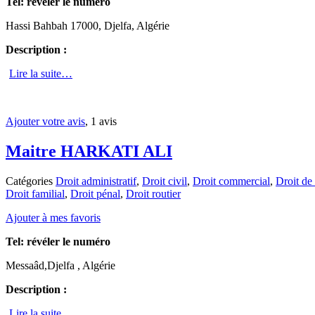
Tel:
révéler le numéro
Hassi Bahbah 17000, Djelfa, Algérie
Description :
Lire la suite…
Ajouter votre avis
, 1 avis
Maitre HARKATI ALI
Catégories
Droit administratif
,
Droit civil
,
Droit commercial
,
Droit de 
Droit familial
,
Droit pénal
,
Droit routier
Ajouter à mes favoris
Tel:
révéler le numéro
Messaâd,Djelfa , Algérie
Description :
Lire la suite…