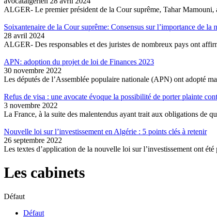
avocatalgerien
28 avril 2024
ALGER- Le premier président de la Cour suprême, Tahar Mamouni, a
Soixantenaire de la Cour suprême: Consensus sur l’importance de la nu
28 avril 2024
ALGER- Des responsables et des juristes de nombreux pays ont affirmé
APN: adoption du projet de loi de Finances 2023
30 novembre 2022
Les députés de l’Assemblée populaire nationale (APN) ont adopté mar
Refus de visa : une avocate évoque la possibilité de porter plainte con
3 novembre 2022
La France, à la suite des malentendus ayant trait aux obligations de qui
Nouvelle loi sur l’investissement en Algérie : 5 points clés à retenir
26 septembre 2022
Les textes d’application de la nouvelle loi sur l’investissement ont été
Les cabinets
Défaut
Défaut