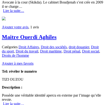
Avocate à la cour (Skikda). Le cabinet Boudjenah s’est crée en 2009
il se charge…
Lire la suite…
Ajouter votre avis
, 1 avis
Maitre Ouerdi Aghiles
Catégories
Droit Affaires
,
Droit des sociétés
,
droit douanier
,
Droit
du sport
,
Droit du travail
,
Droit maritime
,
Droit pénal
,
Droit social
,
Droits de l'homme
Ajouter à mes favoris
Tel:
révéler le numéro
TIZI OUZOU
Description :
Possède une véritable identité apercu en externe par l’image qu’elle
revoie.
Lire la suite…