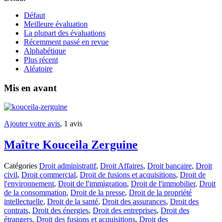
Défaut
Meilleure évaluation
La plupart des évaluations
Récemment passé en revue
Alphabétique
Plus récent
Aléatoire
Mis en avant
Ajouter votre avis
, 1 avis
Maître Kouceila Zerguine
Catégories
Droit administratif
,
Droit Affaires
,
Droit bancaire
,
Droit
civil
,
Droit commercial
,
Droit de fusions et acquisitions
,
Droit de
l'environnement
,
Droit de l'immigration
,
Droit de l'immobilier
,
Droit
de la consommation
,
Droit de la presse
,
Droit de la propriété
intellectuelle
,
Droit de la santé
,
Droit des assurances
,
Droit des
contrats
,
Droit des énergies
,
Droit des entreprises
,
Droit des
étrangers
,
Droit des fusions et acquisitions
,
Droit des