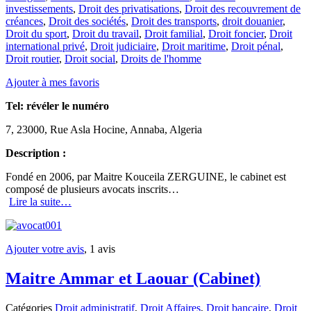
investissements
,
Droit des privatisations
,
Droit des recouvrement de
créances
,
Droit des sociétés
,
Droit des transports
,
droit douanier
,
Droit du sport
,
Droit du travail
,
Droit familial
,
Droit foncier
,
Droit
international privé
,
Droit judiciaire
,
Droit maritime
,
Droit pénal
,
Droit routier
,
Droit social
,
Droits de l'homme
Ajouter à mes favoris
Tel:
révéler le numéro
7, 23000, Rue Asla Hocine, Annaba, Algeria
Description :
Fondé en 2006, par Maitre Kouceila ZERGUINE, le cabinet est
composé de plusieurs avocats inscrits…
Lire la suite…
Ajouter votre avis
, 1 avis
Maitre Ammar et Laouar (Cabinet)
Catégories
Droit administratif
,
Droit Affaires
,
Droit bancaire
,
Droit