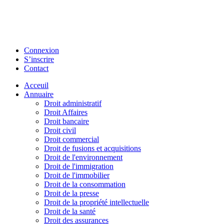
Connexion
S’inscrire
Contact
Acceuil
Annuaire
Droit administratif
Droit Affaires
Droit bancaire
Droit civil
Droit commercial
Droit de fusions et acquisitions
Droit de l'environnement
Droit de l'immigration
Droit de l'immobilier
Droit de la consommation
Droit de la presse
Droit de la propriété intellectuelle
Droit de la santé
Droit des assurances