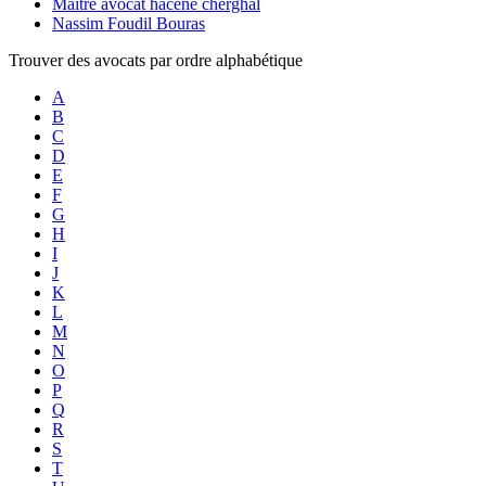
Maître avocat hacene cherghal
Nassim Foudil Bouras
Trouver des avocats par ordre alphabétique
A
B
C
D
E
F
G
H
I
J
K
L
M
N
O
P
Q
R
S
T