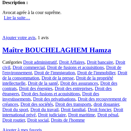
Description :
Avocat agrée à la cour suprême.
Lire la suite…
Ajouter votre avis
, 1 avis
Maître BOUCHELAGHEM Hamza
Catégories
Droit administratif
,
Droit Affaires
,
Droit bancaire
,
Droit
civil
,
Droit commercial
,
Droit de fusions et acquisitions
,
Droit de
l'environnement
,
Droit de l'immigration
,
Droit de l'immobilier
,
Droit
de la consommation
,
Droit de la presse
,
Droit de la propriété
intellectuelle
,
Droit de la santé
,
Droit des assurances
,
Droit des
contrats
,
Droit des énergies
,
Droit des entreprises
,
Droit des
étrangers
,
Droit des fusions et acquisitions
,
Droit des
investissements
,
Droit des privatisations
,
Droit des recouvrement de
créances
,
Droit des sociétés
,
Droit des transports
,
droit douanier
,
Droit du sport
,
Droit du travail
,
Droit familial
,
Droit foncier
,
Droit
international privé
,
Droit judiciaire
,
Droit maritime
,
Droit pénal
,
Droit routier
,
Droit social
,
Droits de l'homme
Ajouter à mes favoris