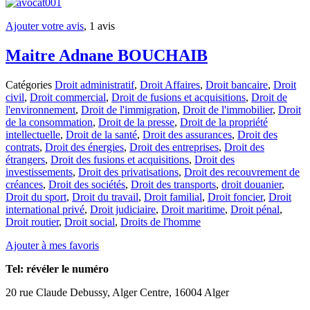
Ajouter votre avis
, 1 avis
Maitre Adnane BOUCHAIB
Catégories
Droit administratif
,
Droit Affaires
,
Droit bancaire
,
Droit
civil
,
Droit commercial
,
Droit de fusions et acquisitions
,
Droit de
l'environnement
,
Droit de l'immigration
,
Droit de l'immobilier
,
Droit
de la consommation
,
Droit de la presse
,
Droit de la propriété
intellectuelle
,
Droit de la santé
,
Droit des assurances
,
Droit des
contrats
,
Droit des énergies
,
Droit des entreprises
,
Droit des
étrangers
,
Droit des fusions et acquisitions
,
Droit des
investissements
,
Droit des privatisations
,
Droit des recouvrement de
créances
,
Droit des sociétés
,
Droit des transports
,
droit douanier
,
Droit du sport
,
Droit du travail
,
Droit familial
,
Droit foncier
,
Droit
international privé
,
Droit judiciaire
,
Droit maritime
,
Droit pénal
,
Droit routier
,
Droit social
,
Droits de l'homme
Ajouter à mes favoris
Tel:
révéler le numéro
20 rue Claude Debussy, Alger Centre, 16004 Alger