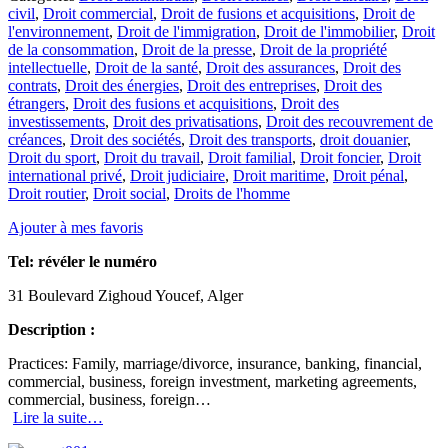
civil
,
Droit commercial
,
Droit de fusions et acquisitions
,
Droit de
l'environnement
,
Droit de l'immigration
,
Droit de l'immobilier
,
Droit
de la consommation
,
Droit de la presse
,
Droit de la propriété
intellectuelle
,
Droit de la santé
,
Droit des assurances
,
Droit des
contrats
,
Droit des énergies
,
Droit des entreprises
,
Droit des
étrangers
,
Droit des fusions et acquisitions
,
Droit des
investissements
,
Droit des privatisations
,
Droit des recouvrement de
créances
,
Droit des sociétés
,
Droit des transports
,
droit douanier
,
Droit du sport
,
Droit du travail
,
Droit familial
,
Droit foncier
,
Droit
international privé
,
Droit judiciaire
,
Droit maritime
,
Droit pénal
,
Droit routier
,
Droit social
,
Droits de l'homme
Ajouter à mes favoris
Tel:
révéler le numéro
31 Boulevard Zighoud Youcef, Alger
Description :
Practices: Family, marriage/divorce, insurance, banking, financial,
commercial, business, foreign investment, marketing agreements,
commercial, business, foreign…
Lire la suite…