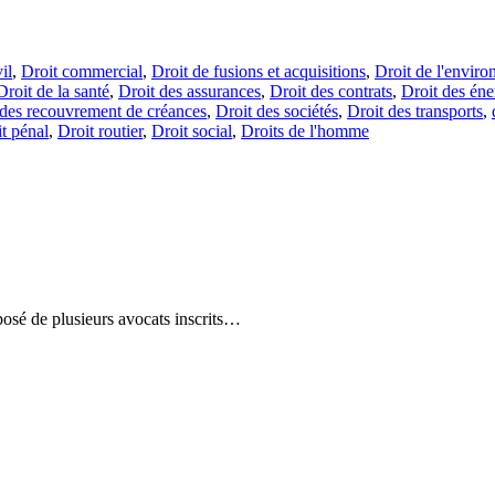
il
,
Droit commercial
,
Droit de fusions et acquisitions
,
Droit de l'envir
Droit de la santé
,
Droit des assurances
,
Droit des contrats
,
Droit des éne
 des recouvrement de créances
,
Droit des sociétés
,
Droit des transports
,
t pénal
,
Droit routier
,
Droit social
,
Droits de l'homme
sé de plusieurs avocats inscrits…