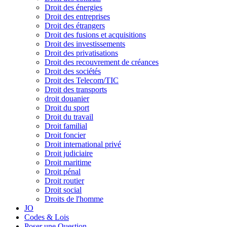
Droit des énergies
Droit des entreprises
Droit des étrangers
Droit des fusions et acquisitions
Droit des investissements
Droit des privatisations
Droit des recouvrement de créances
Droit des sociétés
Droit des Telecom/TIC
Droit des transports
droit douanier
Droit du sport
Droit du travail
Droit familial
Droit foncier
Droit international privé
Droit judiciaire
Droit maritime
Droit pénal
Droit routier
Droit social
Droits de l'homme
JO
Codes & Lois
Poser une Question