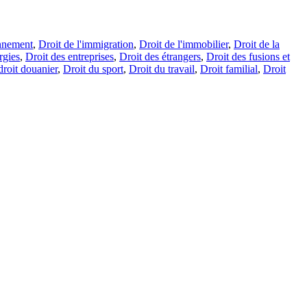
onnement
,
Droit de l'immigration
,
Droit de l'immobilier
,
Droit de la
rgies
,
Droit des entreprises
,
Droit des étrangers
,
Droit des fusions et
droit douanier
,
Droit du sport
,
Droit du travail
,
Droit familial
,
Droit