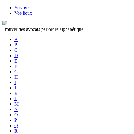
Vos avis
Vos lieux
Trouver des avocats par ordre alphabétique
A
B
C
D
E
F
G
H
I
J
K
L
M
N
O
P
Q
R