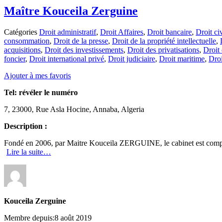
Maître Kouceila Zerguine
Catégories
Droit administratif
,
Droit Affaires
,
Droit bancaire
,
Droit civ
consommation
,
Droit de la presse
,
Droit de la propriété intellectuelle
,
acquisitions
,
Droit des investissements
,
Droit des privatisations
,
Droit
foncier
,
Droit international privé
,
Droit judiciaire
,
Droit maritime
,
Droi
Ajouter à mes favoris
Tel:
révéler le numéro
7, 23000, Rue Asla Hocine, Annaba, Algeria
Description :
Fondé en 2006, par Maitre Kouceila ZERGUINE, le cabinet est compo
Lire la suite…
Kouceila Zerguine
Membre depuis:8 août 2019