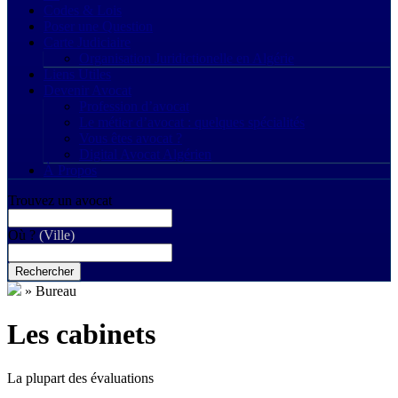
Codes & Lois
Poser une Question
Carte Judiciaire
Organisation Juridictionelle en Algérie
Liens Utiles
Devenir Avocat
Profession d’avocat
Le métier d’avocat : quelques spécialités
Vous êtes avocat ?
Digital Avocat Algérien
À Propos
Trouvez un avocat
Où ?
(Ville)
Rechercher
»
Bureau
Les cabinets
La plupart des évaluations