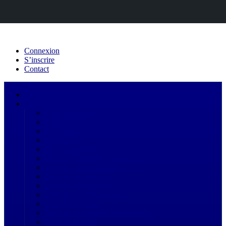
Connexion
S’inscrire
Contact
Acceuil
Annuaire
Droit administratif
Droit Affaires
Droit bancaire
Droit civil
Droit commercial
Droit de fusions et acquisitions
Droit de l'environnement
Droit de l'immigration
Droit de l'immobilier
Droit de la consommation
Droit de la presse
Droit de la propriété intellectuelle
Droit de la santé