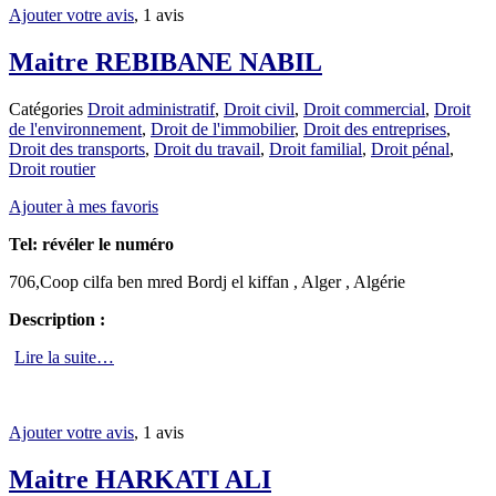
Ajouter votre avis
, 1 avis
Maitre REBIBANE NABIL
Catégories
Droit administratif
,
Droit civil
,
Droit commercial
,
Droit
de l'environnement
,
Droit de l'immobilier
,
Droit des entreprises
,
Droit des transports
,
Droit du travail
,
Droit familial
,
Droit pénal
,
Droit routier
Ajouter à mes favoris
Tel:
révéler le numéro
706,Coop cilfa ben mred Bordj el kiffan , Alger , Algérie
Description :
Lire la suite…
Ajouter votre avis
, 1 avis
Maitre HARKATI ALI