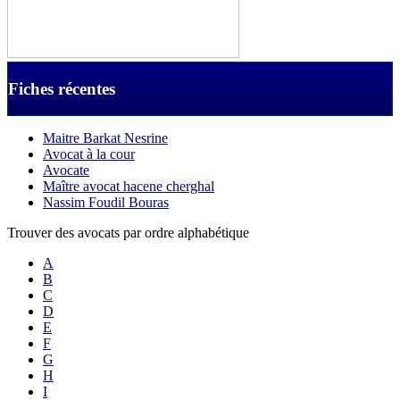
Fiches récentes
Maitre Barkat Nesrine
Avocat à la cour
Avocate
Maître avocat hacene cherghal
Nassim Foudil Bouras
Trouver des avocats par ordre alphabétique
A
B
C
D
E
F
G
H
I