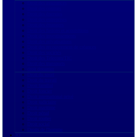
Droit des assurances
Droit des contrats
Droit des énergies
Droit des entreprises
Droit des étrangers
Droit des fusions et acquisitions
Droit des investissements
Droit des privatisations
Droit des recouvrement de créances
Droit des sociétés
Droit des Telecom/TIC
Droit des transports
droit douanier
Droit du sport
Droit du travail
Droit familial
Droit foncier
Droit international privé
Droit judiciaire
Droit maritime
Droit pénal
Droit routier
Droit social
Droits de l'homme
JO