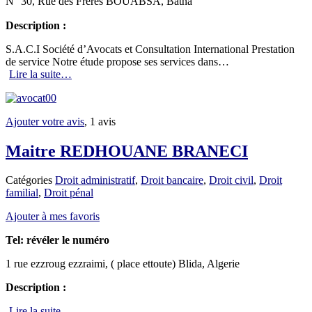
N⁰ 30, Rue des Frères BOUABSA, Batna
Description :
S.A.C.I Société d’Avocats et Consultation International Prestation
de service Notre étude propose ses services dans…
Lire la suite…
Ajouter votre avis
, 1 avis
Maitre REDHOUANE BRANECI
Catégories
Droit administratif
,
Droit bancaire
,
Droit civil
,
Droit
familial
,
Droit pénal
Ajouter à mes favoris
Tel:
révéler le numéro
1 rue ezzroug ezzraimi, ( place ettoute) Blida, Algerie
Description :
Lire la suite…