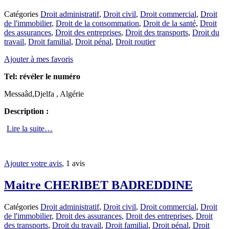
Catégories
Droit administratif
,
Droit civil
,
Droit commercial
,
Droit
de l'immobilier
,
Droit de la consommation
,
Droit de la santé
,
Droit
des assurances
,
Droit des entreprises
,
Droit des transports
,
Droit du
travail
,
Droit familial
,
Droit pénal
,
Droit routier
Ajouter à mes favoris
Tel:
révéler le numéro
Messaâd,Djelfa , Algérie
Description :
Lire la suite…
Ajouter votre avis
, 1 avis
Maitre CHERIBET BADREDDINE
Catégories
Droit administratif
,
Droit civil
,
Droit commercial
,
Droit
de l'immobilier
,
Droit des assurances
,
Droit des entreprises
,
Droit
des transports
,
Droit du travail
,
Droit familial
,
Droit pénal
,
Droit