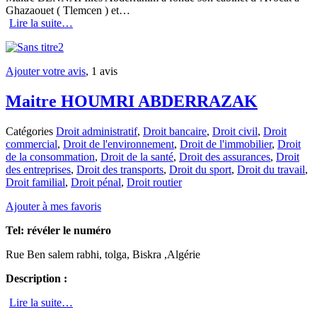
Ghazaouet ( Tlemcen ) et…
Lire la suite…
Ajouter votre avis
, 1 avis
Maitre HOUMRI ABDERRAZAK
Catégories
Droit administratif
,
Droit bancaire
,
Droit civil
,
Droit
commercial
,
Droit de l'environnement
,
Droit de l'immobilier
,
Droit
de la consommation
,
Droit de la santé
,
Droit des assurances
,
Droit
des entreprises
,
Droit des transports
,
Droit du sport
,
Droit du travail
,
Droit familial
,
Droit pénal
,
Droit routier
Ajouter à mes favoris
Tel:
révéler le numéro
Rue Ben salem rabhi, tolga, Biskra ,Algérie
Description :
Lire la suite…