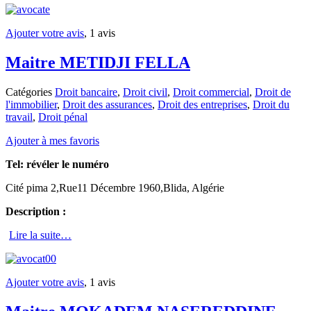
Ajouter votre avis
, 1 avis
Maitre METIDJI FELLA
Catégories
Droit bancaire
,
Droit civil
,
Droit commercial
,
Droit de
l'immobilier
,
Droit des assurances
,
Droit des entreprises
,
Droit du
travail
,
Droit pénal
Ajouter à mes favoris
Tel:
révéler le numéro
Cité pima 2,Rue11 Décembre 1960,Blida, Algérie
Description :
Lire la suite…
Ajouter votre avis
, 1 avis