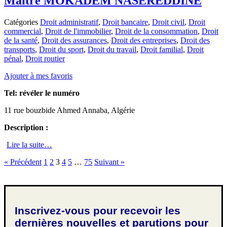
Maitre MOKADEM NASEREDDINE
Catégories
Droit administratif
,
Droit bancaire
,
Droit civil
,
Droit
commercial
,
Droit de l'immobilier
,
Droit de la consommation
,
Droit
de la santé
,
Droit des assurances
,
Droit des entreprises
,
Droit des
transports
,
Droit du sport
,
Droit du travail
,
Droit familial
,
Droit
pénal
,
Droit routier
Ajouter à mes favoris
Tel:
révéler le numéro
11 rue bouzbide Ahmed Annaba, Algérie
Description :
Lire la suite…
« Précédent
1
2
3
4
5
…
75
Suivant »
Inscrivez-vous pour recevoir les
dernières nouvelles et parutions pour