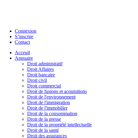
Connexion
S’inscrire
Contact
Acceuil
Annuaire
Droit administratif
Droit Affaires
Droit bancaire
Droit civil
Droit commercial
Droit de fusions et acquisitions
Droit de l'environnement
Droit de l'immigration
Droit de l'immobilier
Droit de la consommation
Droit de la presse
Droit de la propriété intellectuelle
Droit de la santé
Droit des assurances