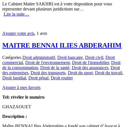
Le Cabinet Maitre SAKHRI est à votre disposition pour vous
representer devant plusieurs juridictions sur…
Lire la suite…
Ajouter votre avis
, 1 avis
MAITRE BENNAI ILIES ABDERAHIM
Catégories
Droit administratif
,
Droit bancaire
,
Droit civil
,
Droit
commercial
,
Droit de l'environnement
,
Droit de l'immobilier
,
Droit
de la consommation
,
Droit de la santé
,
Droit des assurances
,
Droit
des entreprises
,
Droit des transports
,
Droit du sport
,
Droit du travail
,
Droit familial
,
Droit pénal
,
Droit routier
Ajouter à mes favoris
Tel:
révéler le numéro
GHAZAOUET
Description :
Maître BENNAI Ilies Abderrahim a fondé son cabinet d’Avocat à