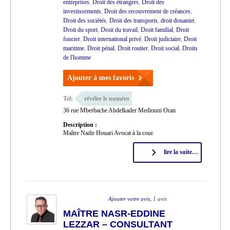
entreprises
,
Droit des étrangers
,
Droit des
investissements
,
Droit des recouvrement de créances
,
Droit des sociétés
,
Droit des transports
,
droit douanier
,
Droit du sport
,
Droit du travail
,
Droit familial
,
Droit
foncier
,
Droit international privé
,
Droit judiciaire
,
Droit
maritime
,
Droit pénal
,
Droit routier
,
Droit social
,
Droits
de l'homme
Ajouter à mes favoris
Tel:
révéler le numéro
36 rue Mberbache Abdelkader Mediouni Oran
Description :
Maître Nadir Houari Avocat à la cour.
lire la suite…
Ajouter votre avis
, 1 avis
MAÎTRE NASR-EDDINE
LEZZAR – CONSULTANT