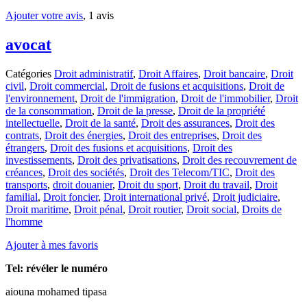
Ajouter votre avis
, 1 avis
avocat
Catégories
Droit administratif
,
Droit Affaires
,
Droit bancaire
,
Droit
civil
,
Droit commercial
,
Droit de fusions et acquisitions
,
Droit de
l'environnement
,
Droit de l'immigration
,
Droit de l'immobilier
,
Droit
de la consommation
,
Droit de la presse
,
Droit de la propriété
intellectuelle
,
Droit de la santé
,
Droit des assurances
,
Droit des
contrats
,
Droit des énergies
,
Droit des entreprises
,
Droit des
étrangers
,
Droit des fusions et acquisitions
,
Droit des
investissements
,
Droit des privatisations
,
Droit des recouvrement de
créances
,
Droit des sociétés
,
Droit des Telecom/TIC
,
Droit des
transports
,
droit douanier
,
Droit du sport
,
Droit du travail
,
Droit
familial
,
Droit foncier
,
Droit international privé
,
Droit judiciaire
,
Droit maritime
,
Droit pénal
,
Droit routier
,
Droit social
,
Droits de
l'homme
Ajouter à mes favoris
Tel:
révéler le numéro
aiouna mohamed tipasa