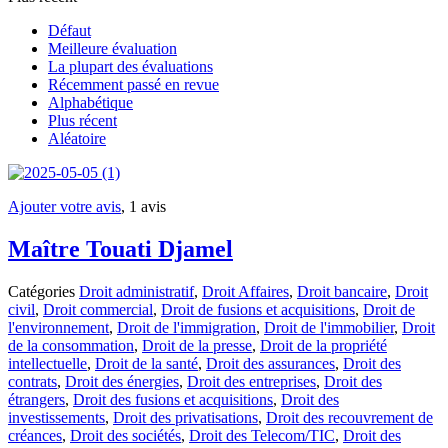
Défaut
Meilleure évaluation
La plupart des évaluations
Récemment passé en revue
Alphabétique
Plus récent
Aléatoire
Ajouter votre avis
, 1 avis
Maître Touati Djamel
Catégories
Droit administratif
,
Droit Affaires
,
Droit bancaire
,
Droit
civil
,
Droit commercial
,
Droit de fusions et acquisitions
,
Droit de
l'environnement
,
Droit de l'immigration
,
Droit de l'immobilier
,
Droit
de la consommation
,
Droit de la presse
,
Droit de la propriété
intellectuelle
,
Droit de la santé
,
Droit des assurances
,
Droit des
contrats
,
Droit des énergies
,
Droit des entreprises
,
Droit des
étrangers
,
Droit des fusions et acquisitions
,
Droit des
investissements
,
Droit des privatisations
,
Droit des recouvrement de
créances
,
Droit des sociétés
,
Droit des Telecom/TIC
,
Droit des