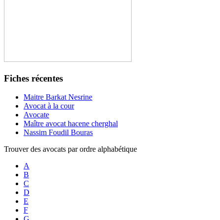
Fiches récentes
Maitre Barkat Nesrine
Avocat à la cour
Avocate
Maître avocat hacene cherghal
Nassim Foudil Bouras
Trouver des avocats par ordre alphabétique
A
B
C
D
E
F
G