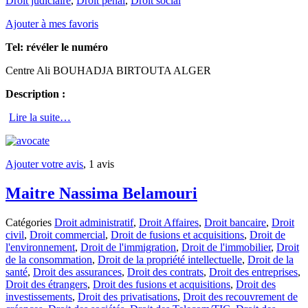
Droit judiciaire
,
Droit pénal
,
Droit social
Ajouter à mes favoris
Tel:
révéler le numéro
Centre Ali BOUHADJA BIRTOUTA ALGER
Description :
Lire la suite…
Ajouter votre avis
, 1 avis
Maitre Nassima Belamouri
Catégories
Droit administratif
,
Droit Affaires
,
Droit bancaire
,
Droit
civil
,
Droit commercial
,
Droit de fusions et acquisitions
,
Droit de
l'environnement
,
Droit de l'immigration
,
Droit de l'immobilier
,
Droit
de la consommation
,
Droit de la propriété intellectuelle
,
Droit de la
santé
,
Droit des assurances
,
Droit des contrats
,
Droit des entreprises
,
Droit des étrangers
,
Droit des fusions et acquisitions
,
Droit des
investissements
,
Droit des privatisations
,
Droit des recouvrement de