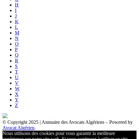
H
I
J
K
L
M
N
O
P
Q
R
S
T
U
V
W
X
Y
Z
© Copyright 2025 | Annuaire des Avocats Algériens
– Powered by
Avocat Algérien
.
Nous utilisons des cookies pour vous garantir la meilleure
expérience sur notre site web. Si vous continuez à utiliser ce site,