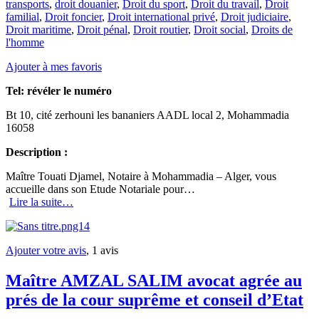
transports
,
droit douanier
,
Droit du sport
,
Droit du travail
,
Droit
familial
,
Droit foncier
,
Droit international privé
,
Droit judiciaire
,
Droit maritime
,
Droit pénal
,
Droit routier
,
Droit social
,
Droits de
l'homme
Ajouter à mes favoris
Tel:
révéler le numéro
Bt 10, cité zerhouni les bananiers AADL local 2, Mohammadia
16058
Description :
Maître Touati Djamel, Notaire à Mohammadia – Alger, vous
accueille dans son Etude Notariale pour…
Lire la suite…
Ajouter votre avis
, 1 avis
Maître AMZAL SALIM avocat agrée au
prés de la cour suprême et conseil d’Etat