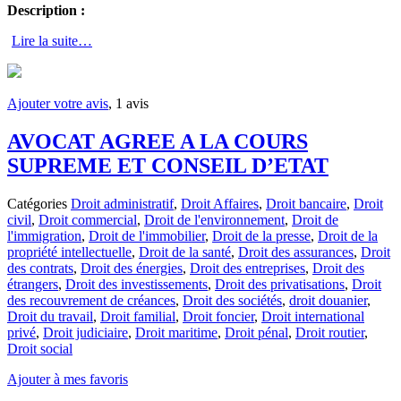
Description :
Lire la suite…
Ajouter votre avis
, 1 avis
AVOCAT AGREE A LA COURS
SUPREME ET CONSEIL D’ETAT
Catégories
Droit administratif
,
Droit Affaires
,
Droit bancaire
,
Droit
civil
,
Droit commercial
,
Droit de l'environnement
,
Droit de
l'immigration
,
Droit de l'immobilier
,
Droit de la presse
,
Droit de la
propriété intellectuelle
,
Droit de la santé
,
Droit des assurances
,
Droit
des contrats
,
Droit des énergies
,
Droit des entreprises
,
Droit des
étrangers
,
Droit des investissements
,
Droit des privatisations
,
Droit
des recouvrement de créances
,
Droit des sociétés
,
droit douanier
,
Droit du travail
,
Droit familial
,
Droit foncier
,
Droit international
privé
,
Droit judiciaire
,
Droit maritime
,
Droit pénal
,
Droit routier
,
Droit social
Ajouter à mes favoris