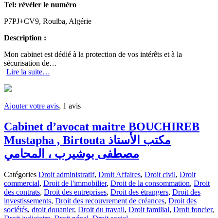
Tel:
révéler le numéro
P7PJ+CV9, Rouïba, Algérie
Description :
Mon cabinet est dédié à la protection de vos intérêts et à la
sécurisation de…
Lire la suite…
Ajouter votre avis
, 1 avis
Cabinet d’avocat maitre BOUCHIREB
Mustapha , Birtouta مكتب الأستاذ
مصطفى بوشيرب ، المحامي
Catégories
Droit administratif
,
Droit Affaires
,
Droit civil
,
Droit
commercial
,
Droit de l'immobilier
,
Droit de la consommation
,
Droit
des contrats
,
Droit des entreprises
,
Droit des étrangers
,
Droit des
investissements
,
Droit des recouvrement de créances
,
Droit des
sociétés
,
droit douanier
,
Droit du travail
,
Droit familial
,
Droit foncier
,