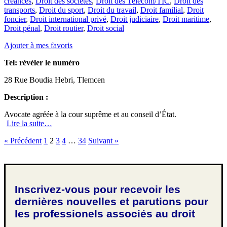
créances
,
Droit des sociétés
,
Droit des Telecom/TIC
,
Droit des
transports
,
Droit du sport
,
Droit du travail
,
Droit familial
,
Droit
foncier
,
Droit international privé
,
Droit judiciaire
,
Droit maritime
,
Droit pénal
,
Droit routier
,
Droit social
Ajouter à mes favoris
Tel:
révéler le numéro
28 Rue Boudia Hebri, Tlemcen
Description :
Avocate agréée à la cour suprême et au conseil d’État.
Lire la suite…
« Précédent
1
2
3
4
…
34
Suivant »
Inscrivez-vous pour recevoir les
dernières nouvelles et parutions pour
les professionels associés au droit