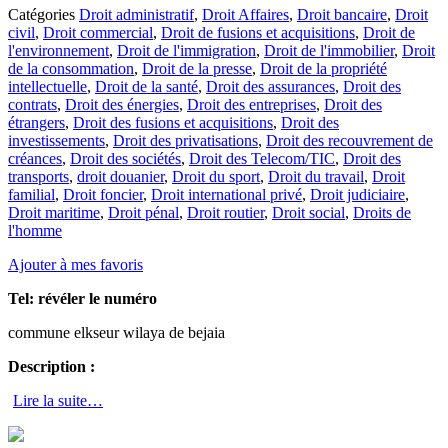
Catégories
Droit administratif
,
Droit Affaires
,
Droit bancaire
,
Droit
civil
,
Droit commercial
,
Droit de fusions et acquisitions
,
Droit de
l'environnement
,
Droit de l'immigration
,
Droit de l'immobilier
,
Droit
de la consommation
,
Droit de la presse
,
Droit de la propriété
intellectuelle
,
Droit de la santé
,
Droit des assurances
,
Droit des
contrats
,
Droit des énergies
,
Droit des entreprises
,
Droit des
étrangers
,
Droit des fusions et acquisitions
,
Droit des
investissements
,
Droit des privatisations
,
Droit des recouvrement de
créances
,
Droit des sociétés
,
Droit des Telecom/TIC
,
Droit des
transports
,
droit douanier
,
Droit du sport
,
Droit du travail
,
Droit
familial
,
Droit foncier
,
Droit international privé
,
Droit judiciaire
,
Droit maritime
,
Droit pénal
,
Droit routier
,
Droit social
,
Droits de
l'homme
Ajouter à mes favoris
Tel:
révéler le numéro
commune elkseur wilaya de bejaia
Description :
Lire la suite…