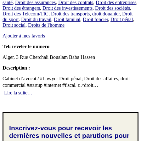
santé
,
Droit des assurances
,
Droit des contrats
,
Droit des entreprises
,
Droit des étrangers
,
Droit des investissements
,
Droit des sociétés
,
Droit des Telecom/TIC
,
Droit des transports
,
droit douanier
,
Droit
du sport
,
Droit du travail
,
Droit familial
,
Droit foncier
,
Droit pénal
,
Droit social
,
Droits de l'homme
Ajouter à mes favoris
Tel:
révéler le numéro
Alger, 3 Rue Cherchali Boualam Baba Hassen
Description :
Cabinet d’avocat / #Lawyer Droit pénal; Droit des affaires, droit
commercial #startup #internet #fiscal. 👉droit…
Lire la suite…
Inscrivez-vous pour recevoir les
dernières nouvelles et parutions pour