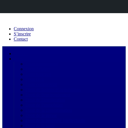
Connexion
S’inscrire
Contact
Acceuil
Annuaire
Droit administratif
Droit Affaires
Droit bancaire
Droit civil
Droit commercial
Droit de fusions et acquisitions
Droit de l'environnement
Droit de l'immigration
Droit de l'immobilier
Droit de la consommation
Droit de la presse
Droit de la propriété intellectuelle
Droit de la santé