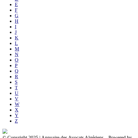
E
F
G
H
I
J
K
L
M
N
O
P
Q
R
S
T
U
V
W
X
Y
Z
© Copyright 2025 | Annuaire des Avocats Algériens
– Powered by