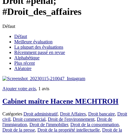
Droit #pénal;
#Droit_des_affaires
Défaut
Défaut
Meilleure évaluation
La plupart des évaluations
Récemment passé en revue
Alphabétique
Plus récent
Aléatoire
Ajouter votre avis
, 1 avis
Cabinet maître Hacene MECHTROH
Catégories
Droit administratif
,
Droit Affaires
,
Droit bancaire
,
Droit
civil
,
Droit commercial
,
Droit de l'environnement
,
Droit de
l'immigration
,
Droit de l'immobilier
,
Droit de la consommation
,
Droit de la presse
,
Droit de la propriété intellectuelle
,
Droit de la