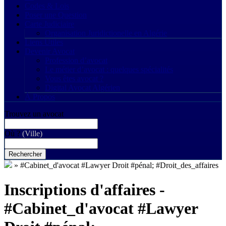
Codes & Lois
Poser une Question
Carte Judiciaire
Organisation Juridictionelle en Algérie
Liens Utiles
Devenir Avocat
Profession d’avocat
Le métier d’avocat : quelques spécialités
Vous êtes avocat ?
Digital Avocat Algérien
À Propos
Trouvez un avocat
Où ?
(Ville)
Rechercher
»
#Cabinet_d'avocat #Lawyer Droit #pénal; #Droit_des_affaires
Inscriptions d'affaires -
#Cabinet_d'avocat #Lawyer