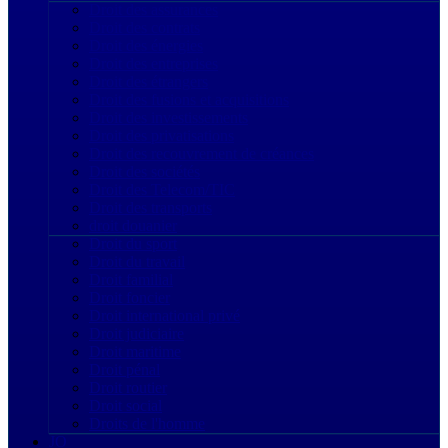
Droit des assurances
Droit des contrats
Droit des énergies
Droit des entreprises
Droit des étrangers
Droit des fusions et acquisitions
Droit des investissements
Droit des privatisations
Droit des recouvrement de créances
Droit des sociétés
Droit des Telecom/TIC
Droit des transports
droit douanier
Droit du sport
Droit du travail
Droit familial
Droit foncier
Droit international privé
Droit judiciaire
Droit maritime
Droit pénal
Droit routier
Droit social
Droits de l'homme
JO