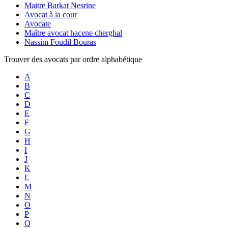
Maitre Barkat Nesrine
Avocat à la cour
Avocate
Maître avocat hacene cherghal
Nassim Foudil Bouras
Trouver des avocats par ordre alphabétique
A
B
C
D
E
F
G
H
I
J
K
L
M
N
O
P
Q