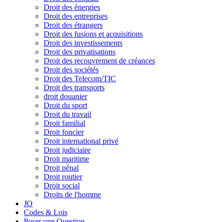
Droit des énergies
Droit des entreprises
Droit des étrangers
Droit des fusions et acquisitions
Droit des investissements
Droit des privatisations
Droit des recouvrement de créances
Droit des sociétés
Droit des Telecom/TIC
Droit des transports
droit douanier
Droit du sport
Droit du travail
Droit familial
Droit foncier
Droit international privé
Droit judiciaire
Droit maritime
Droit pénal
Droit routier
Droit social
Droits de l'homme
JO
Codes & Lois
Poser une Question