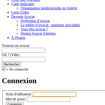
Carte Judiciaire
Organisation Juridictionelle en Algérie
Liens Utiles
Devenir Avocat
Profession d’avocat
Le métier d’avocat : quelques spécialités
Vous êtes avocat ?
Digital Avocat Algérien
À Propos
Trouvez un avocat
Où ?
(Ville)
Rechercher
»
Se connecter
Connexion
Nom d'utilisateur:
Mot de passe: