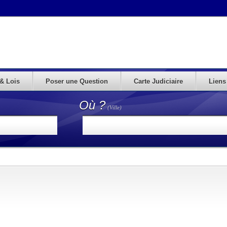
& Lois
Poser une Question
Carte Judiciaire
Liens
Où ?
(Ville)