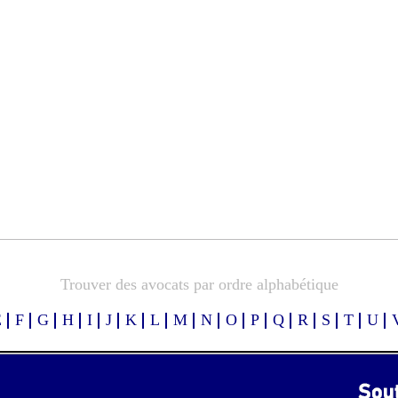
Trouver des avocats par ordre alphabétique
E
F
G
H
I
J
K
L
M
N
O
P
Q
R
S
T
U