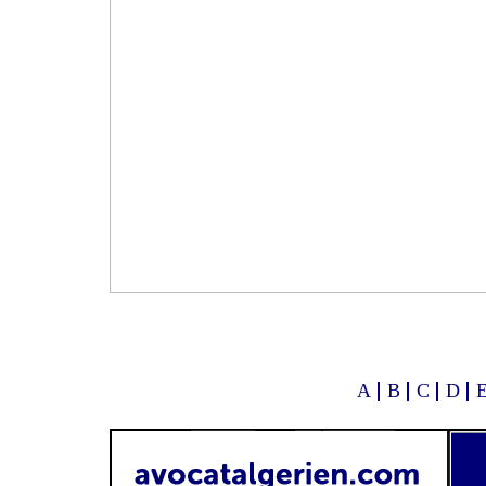
A
B
C
D