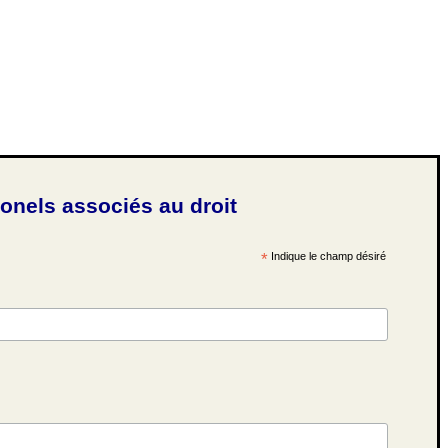
ionels associés au droit
*
Indique le champ désiré