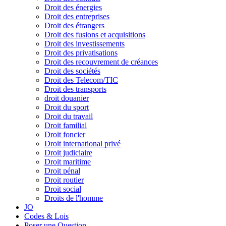
Droit des énergies
Droit des entreprises
Droit des étrangers
Droit des fusions et acquisitions
Droit des investissements
Droit des privatisations
Droit des recouvrement de créances
Droit des sociétés
Droit des Telecom/TIC
Droit des transports
droit douanier
Droit du sport
Droit du travail
Droit familial
Droit foncier
Droit international privé
Droit judiciaire
Droit maritime
Droit pénal
Droit routier
Droit social
Droits de l'homme
JO
Codes & Lois
Poser une Question