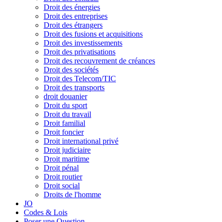
Droit des énergies
Droit des entreprises
Droit des étrangers
Droit des fusions et acquisitions
Droit des investissements
Droit des privatisations
Droit des recouvrement de créances
Droit des sociétés
Droit des Telecom/TIC
Droit des transports
droit douanier
Droit du sport
Droit du travail
Droit familial
Droit foncier
Droit international privé
Droit judiciaire
Droit maritime
Droit pénal
Droit routier
Droit social
Droits de l'homme
JO
Codes & Lois
Poser une Question