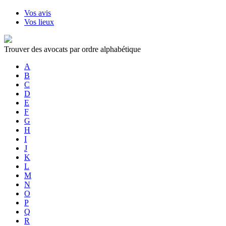
Vos avis
Vos lieux
Trouver des avocats par ordre alphabétique
A
B
C
D
E
F
G
H
I
J
K
L
M
N
O
P
Q
R