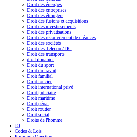
Droit des énergies
Droit des entreprises
Droit des étrangers
Droit des fusions et acquisitions
Droit des investissements
Droit des privatisations
Droit des recouvrement de créances
Droit des sociétés
Droit des Telecom/TIC
Droit des transports
droit douanier
Droit du sport
Droit du travail
Droit familial
Droit foncier
Droit international privé
Droit judiciaire
Droit maritime
Droit pénal
Droit routier
Droit social
Droits de l'homme
JO
Codes & Lois
Poser une Question