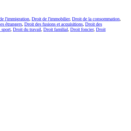
de l'immigration
,
Droit de l'immobilier
,
Droit de la consommation
,
es étrangers
,
Droit des fusions et acquisitions
,
Droit des
 sport
,
Droit du travail
,
Droit familial
,
Droit foncier
,
Droit