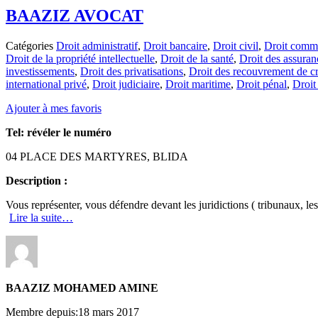
BAAZIZ AVOCAT
Catégories
Droit administratif
,
Droit bancaire
,
Droit civil
,
Droit comme
Droit de la propriété intellectuelle
,
Droit de la santé
,
Droit des assuran
investissements
,
Droit des privatisations
,
Droit des recouvrement de c
international privé
,
Droit judiciaire
,
Droit maritime
,
Droit pénal
,
Droit 
Ajouter à mes favoris
Tel:
révéler le numéro
04 PLACE DES MARTYRES, BLIDA
Description :
Vous représenter, vous défendre devant les juridictions ( tribunaux, l
Lire la suite…
BAAZIZ MOHAMED AMINE
Membre depuis:18 mars 2017