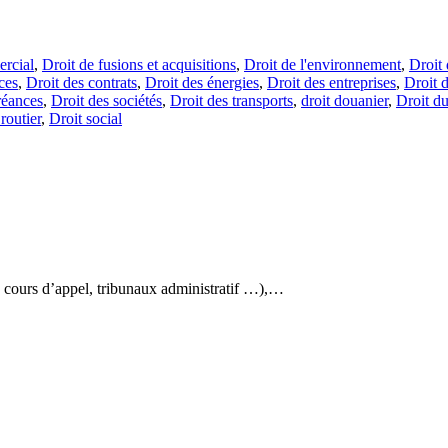
rcial
,
Droit de fusions et acquisitions
,
Droit de l'environnement
,
Droit 
ces
,
Droit des contrats
,
Droit des énergies
,
Droit des entreprises
,
Droit d
réances
,
Droit des sociétés
,
Droit des transports
,
droit douanier
,
Droit du
routier
,
Droit social
es cours d’appel, tribunaux administratif …),…