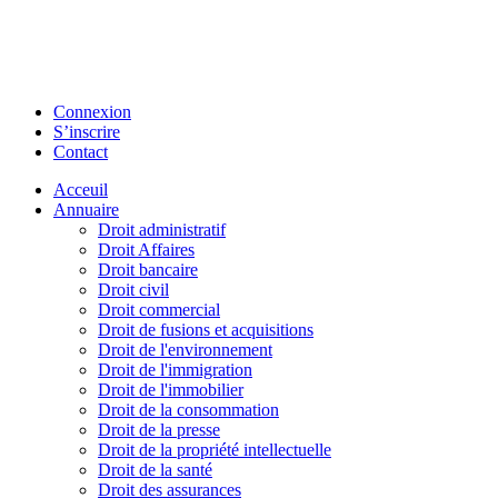
Connexion
S’inscrire
Contact
Acceuil
Annuaire
Droit administratif
Droit Affaires
Droit bancaire
Droit civil
Droit commercial
Droit de fusions et acquisitions
Droit de l'environnement
Droit de l'immigration
Droit de l'immobilier
Droit de la consommation
Droit de la presse
Droit de la propriété intellectuelle
Droit de la santé
Droit des assurances