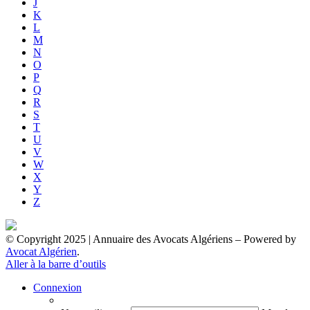
J
K
L
M
N
O
P
Q
R
S
T
U
V
W
X
Y
Z
© Copyright 2025 | Annuaire des Avocats Algériens
– Powered by
Avocat Algérien
.
Aller à la barre d’outils
Connexion