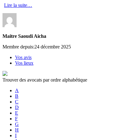
Lire la suite…
Maitre Saoudi Aicha
Membre depuis:24 décembre 2025
Vos avis
Vos lieux
Trouver des avocats par ordre alphabétique
A
B
C
D
E
F
G
H
I