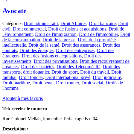
Avocate
Catégories
Droit administratif
,
Droit Affaires
,
Droit bancaire
,
Droit
civil
,
Droit commercial
,
Droit de fusions et acquisitions
,
Droit de
l'environnement
,
Droit de l'immigration
,
Droit de l'immobilier
,
Droit
de la consommation
,
Droit de la presse
,
Droit de la propriété
intellectuelle
,
Droit de la santé
,
Droit des assurances
,
Droit des
contrats
,
Droit des énergies
,
Droit des entreprises
,
Droit des
étrangers
,
Droit des fusions et acquisitions
,
Droit des
investissements
,
Droit des privatisations
,
Droit des recouvrement de
créances
,
Droit des sociétés
,
Droit des Telecom/TIC
,
Droit des
transports
,
droit douanier
,
Droit du sport
,
Droit du travail
,
Droit
familial
,
Droit foncier
,
Droit international privé
,
Droit judiciaire
,
Droit maritime
,
Droit pénal
,
Droit routier
,
Droit social
,
Droits de
l'homme
Ajouter à mes favoris
Tel:
révéler le numéro
Rue Colonel Mellah, immeuble Terha cage B n 04
Description :