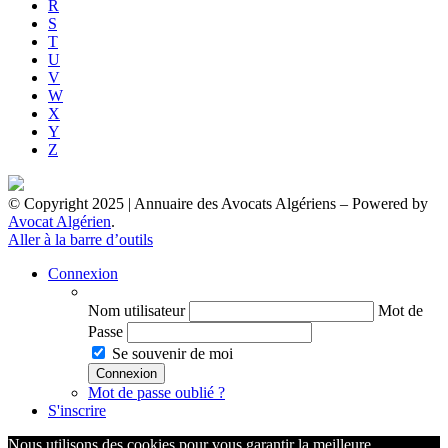
R
S
T
U
V
W
X
Y
Z
© Copyright 2025 | Annuaire des Avocats Algériens
– Powered by
Avocat Algérien
.
Aller à la barre d’outils
Connexion
Nom utilisateur
Mot de
Passe
Se souvenir de moi
Mot de passe oublié ?
S'inscrire
Nous utilisons des cookies pour vous garantir la meilleure