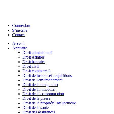
Connexion
S’inscrire
Contact
Acceuil
Annuaire
Droit administratif
Droit Affaires
Droit bancaire
Droit civil
Droit commercial
Droit de fusions et acquisitions
Droit de l'environnement
Droit de l'immigration
Droit de l'immobilier
Droit de la consommation
Droit de la presse
Droit de la propriété intellectuelle
Droit de la santé
Droit des assurances