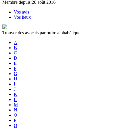
Membre depuis:26 août 2016
Vos avis
Vos lieux
Trouver des avocats par ordre alphabétique
A
B
C
D
E
F
G
H
I
J
K
L
M
N
O
P
Q