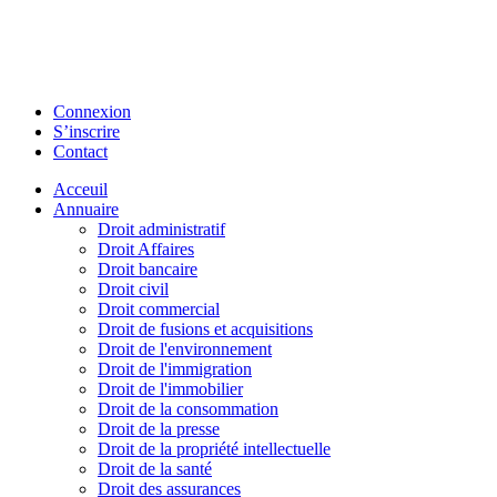
Connexion
S’inscrire
Contact
Acceuil
Annuaire
Droit administratif
Droit Affaires
Droit bancaire
Droit civil
Droit commercial
Droit de fusions et acquisitions
Droit de l'environnement
Droit de l'immigration
Droit de l'immobilier
Droit de la consommation
Droit de la presse
Droit de la propriété intellectuelle
Droit de la santé
Droit des assurances