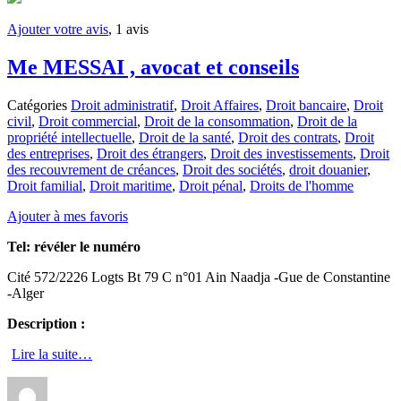
Ajouter votre avis
, 1 avis
Me MESSAI , avocat et conseils
Catégories
Droit administratif
,
Droit Affaires
,
Droit bancaire
,
Droit
civil
,
Droit commercial
,
Droit de la consommation
,
Droit de la
propriété intellectuelle
,
Droit de la santé
,
Droit des contrats
,
Droit
des entreprises
,
Droit des étrangers
,
Droit des investissements
,
Droit
des recouvrement de créances
,
Droit des sociétés
,
droit douanier
,
Droit familial
,
Droit maritime
,
Droit pénal
,
Droits de l'homme
Ajouter à mes favoris
Tel:
révéler le numéro
Cité 572/2226 Logts Bt 79 C n°01 Ain Naadja -Gue de Constantine
-Alger
Description :
Lire la suite…