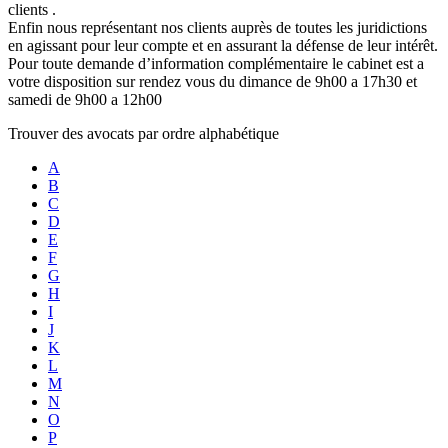
clients .
Enfin nous représentant nos clients auprès de toutes les juridictions
en agissant pour leur compte et en assurant la défense de leur intérêt.
Pour toute demande d’information complémentaire le cabinet est a
votre disposition sur rendez vous du dimance de 9h00 a 17h30 et
samedi de 9h00 a 12h00
Trouver des avocats par ordre alphabétique
A
B
C
D
E
F
G
H
I
J
K
L
M
N
O
P