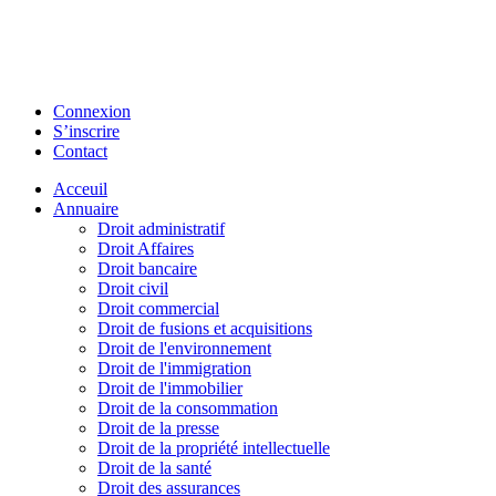
Connexion
S’inscrire
Contact
Acceuil
Annuaire
Droit administratif
Droit Affaires
Droit bancaire
Droit civil
Droit commercial
Droit de fusions et acquisitions
Droit de l'environnement
Droit de l'immigration
Droit de l'immobilier
Droit de la consommation
Droit de la presse
Droit de la propriété intellectuelle
Droit de la santé
Droit des assurances