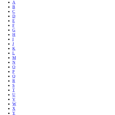
A
B
C
D
E
F
G
H
I
J
K
L
M
N
O
P
Q
R
S
T
U
V
W
X
Y