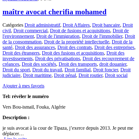
maître avocat cherifia mohamed
Catégories
Droit administratif
,
Droit Affaires
,
Droit bancaire
,
Droit
civil
,
Droit commercial
,
Droit de fusions et acquisitions
,
Droit de
l'environnement
,
Droit de l'immigration
,
Droit de l'immobilier
,
Droit
de la consommation
,
Droit de la propriété intellectuelle
,
Droit de la
santé
,
Droit des assurances
,
Droit des contrats
,
Droit des entreprises
,
Droit des étrangers
,
Droit des fusions et acquisitions
,
Droit des
investissements
,
Droit des privatisations
,
Droit des recouvrement de
créances
,
Droit des sociétés
,
Droit des transports
,
droit douanier
,
Droit du sport
,
Droit du travail
,
Droit familial
,
Droit foncier
,
Droit
judiciaire
,
Droit maritime
,
Droit pénal
,
Droit routier
,
Droit social
Ajouter à mes favoris
Tel:
révéler le numéro
Vers Bou-ismail, Fouka, Algérie
Description :
je suis avocat à la cour de Tipaza, j’exerce depuis 2013. Je peut me
déplacer…