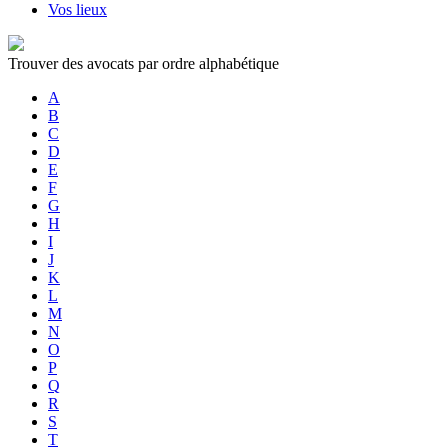
Vos lieux
Trouver des avocats par ordre alphabétique
A
B
C
D
E
F
G
H
I
J
K
L
M
N
O
P
Q
R
S
T