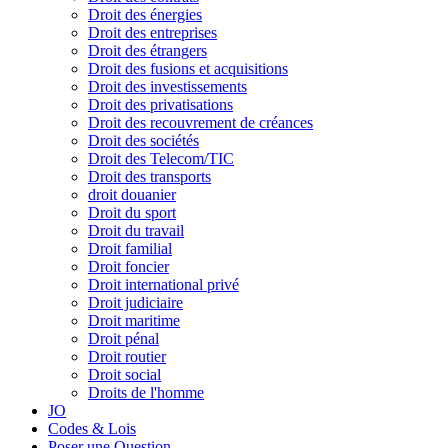
Droit des énergies
Droit des entreprises
Droit des étrangers
Droit des fusions et acquisitions
Droit des investissements
Droit des privatisations
Droit des recouvrement de créances
Droit des sociétés
Droit des Telecom/TIC
Droit des transports
droit douanier
Droit du sport
Droit du travail
Droit familial
Droit foncier
Droit international privé
Droit judiciaire
Droit maritime
Droit pénal
Droit routier
Droit social
Droits de l'homme
JO
Codes & Lois
Poser une Question