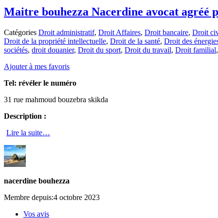
Maitre bouhezza Nacerdine avocat agréé prè
Catégories
Droit administratif
,
Droit Affaires
,
Droit bancaire
,
Droit civ
Droit de la propriété intellectuelle
,
Droit de la santé
,
Droit des énergie
sociétés
,
droit douanier
,
Droit du sport
,
Droit du travail
,
Droit familial
Ajouter à mes favoris
Tel:
révéler le numéro
31 rue mahmoud bouzebra skikda
Description :
Lire la suite…
nacerdine bouhezza
Membre depuis:4 octobre 2023
Vos avis