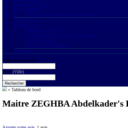
Poser une Question
Carte Judiciaire
Organisation Juridictionelle en Algérie
Liens Utiles
Devenir Avocat
Profession d’avocat
Le métier d’avocat : quelques spécialités
Vous êtes avocat ?
Digital Avocat Algérien
À Propos
Trouvez un avocat
Où ?
(Ville)
Rechercher
»
Tableau de bord
Maitre ZEGHBA Abdelkader's 
Ajouter votre avis
, 1 avis