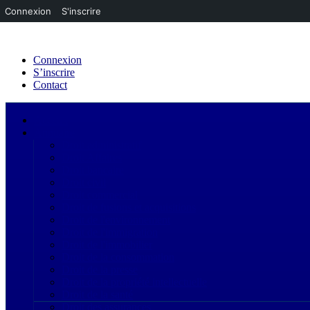
Connexion
S'inscrire
Connexion
S’inscrire
Contact
Acceuil
Annuaire
Droit administratif
Droit Affaires
Droit bancaire
Droit civil
Droit commercial
Droit de fusions et acquisitions
Droit de l'environnement
Droit de l'immigration
Droit de l'immobilier
Droit de la consommation
Droit de la presse
Droit de la propriété intellectuelle
Droit de la santé
Droit des assurances