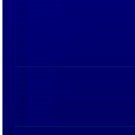
Droit des contrats
Droit des énergies
Droit des entreprises
Droit des étrangers
Droit des fusions et acquisitions
Droit des investissements
Droit des privatisations
Droit des recouvrement de créances
Droit des sociétés
Droit des Telecom/TIC
Droit des transports
droit douanier
Droit du sport
Droit du travail
Droit familial
Droit foncier
Droit international privé
Droit judiciaire
Droit maritime
Droit pénal
Droit routier
Droit social
Droits de l'homme
JO
Codes & Lois