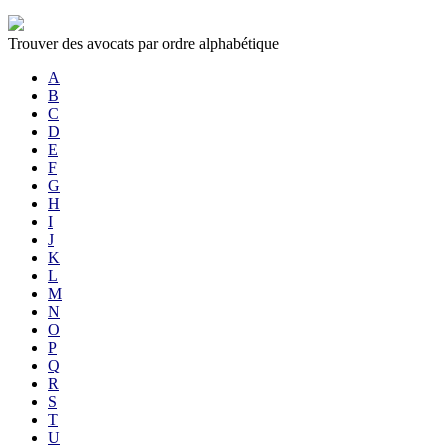
Trouver des avocats par ordre alphabétique
A
B
C
D
E
F
G
H
I
J
K
L
M
N
O
P
Q
R
S
T
U