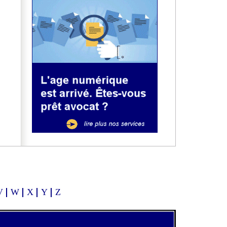
V
W
X
Y
Z