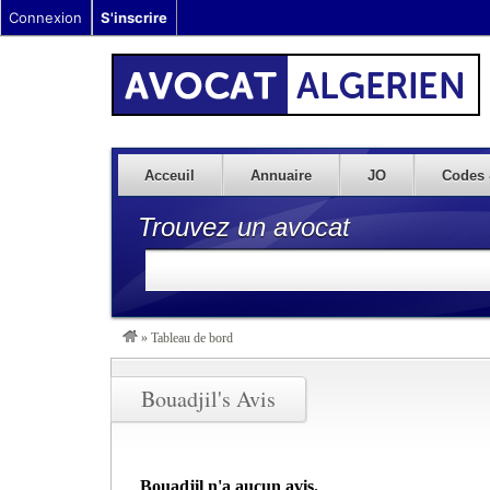
Connexion
S'inscrire
Acceuil
Annuaire
JO
Codes 
Trouvez un avocat
»
Tableau de bord
Bouadjil's Avis
Bouadjil n'a aucun avis.