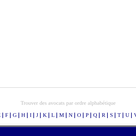
Trouver des avocats par ordre alphabétique
E
F
G
H
I
J
K
L
M
N
O
P
Q
R
S
T
U