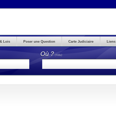
& Lois
Poser une Question
Carte Judiciaire
Liens
Où ?
(Ville)