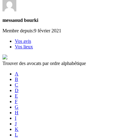
messaoud bourki
Membre depuis:9 février 2021
Vos avis
Vos lieux
Trouver des avocats par ordre alphabétique
A
B
C
D
E
F
G
H
I
J
K
L