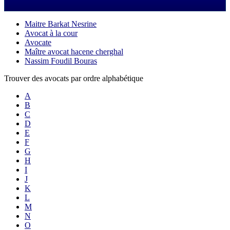
Maitre Barkat Nesrine
Avocat à la cour
Avocate
Maître avocat hacene cherghal
Nassim Foudil Bouras
Trouver des avocats par ordre alphabétique
A
B
C
D
E
F
G
H
I
J
K
L
M
N
O