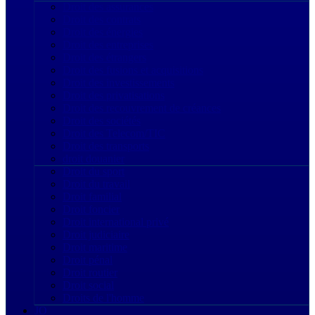
Droit des assurances
Droit des contrats
Droit des énergies
Droit des entreprises
Droit des étrangers
Droit des fusions et acquisitions
Droit des investissements
Droit des privatisations
Droit des recouvrement de créances
Droit des sociétés
Droit des Telecom/TIC
Droit des transports
droit douanier
Droit du sport
Droit du travail
Droit familial
Droit foncier
Droit international privé
Droit judiciaire
Droit maritime
Droit pénal
Droit routier
Droit social
Droits de l'homme
JO