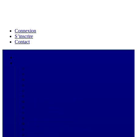
Connexion
S’inscrire
Contact
Acceuil
Annuaire
Droit administratif
Droit Affaires
Droit bancaire
Droit civil
Droit commercial
Droit de fusions et acquisitions
Droit de l'environnement
Droit de l'immigration
Droit de l'immobilier
Droit de la consommation
Droit de la presse
Droit de la propriété intellectuelle
Droit de la santé