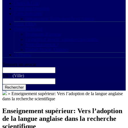
Codes & Lois
Poser une Question
Carte Judiciaire
Organisation Juridictionelle en Algérie
Liens Utiles
Devenir Avocat
Profession d’avocat
Le métier d’avocat : quelques spécialités
Vous êtes avocat ?
Digital Avocat Algérien
À Propos
Trouvez un avocat
Où ?
(Ville)
Rechercher
»
Enseignement supérieur: Vers l’adoption de la langue anglaise
dans la recherche scientifique
Enseignement supérieur: Vers l’adoption
de la langue anglaise dans la recherche
scientifique