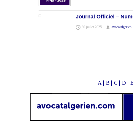
Journal Officiel – Num
30 juillet 2025 |
avocatalgerien
A
B
C
D