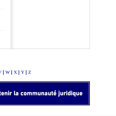
V
W
X
Y
Z