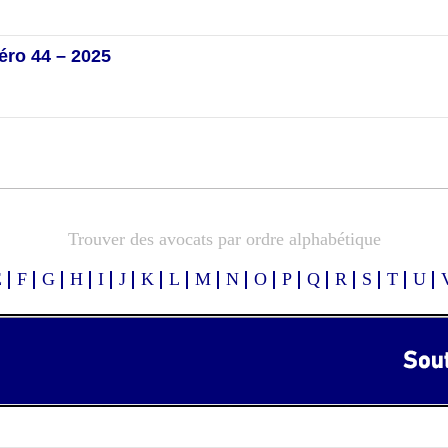
éro 44 – 2025
Trouver des avocats par ordre alphabétique
E
F
G
H
I
J
K
L
M
N
O
P
Q
R
S
T
U