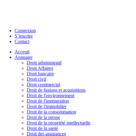
Connexion
S’inscrire
Contact
Acceuil
Annuaire
Droit administratif
Droit Affaires
Droit bancaire
Droit civil
Droit commercial
Droit de fusions et acquisitions
Droit de l'environnement
Droit de l'immigration
Droit de l'immobilier
Droit de la consommation
Droit de la presse
Droit de la propriété intellectuelle
Droit de la santé
Droit des assurances