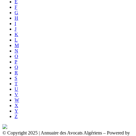
E
F
G
H
I
J
K
L
M
N
O
P
Q
R
S
T
U
V
W
X
Y
Z
© Copyright 2025 | Annuaire des Avocats Algériens
– Powered by