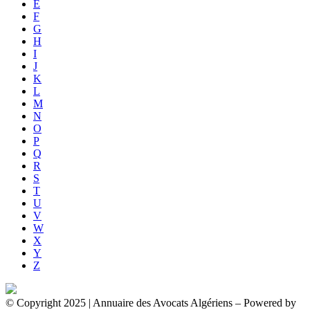
E
F
G
H
I
J
K
L
M
N
O
P
Q
R
S
T
U
V
W
X
Y
Z
© Copyright 2025 | Annuaire des Avocats Algériens
– Powered by