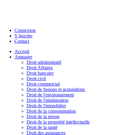
Connexion
S’inscrire
Contact
Acceuil
Annuaire
Droit administratif
Droit Affaires
Droit bancaire
Droit civil
Droit commercial
Droit de fusions et acquisitions
Droit de l'environnement
Droit de l'immigration
Droit de l'immobilier
Droit de la consommation
Droit de la presse
Droit de la propriété intellectuelle
Droit de la santé
Droit des assurances