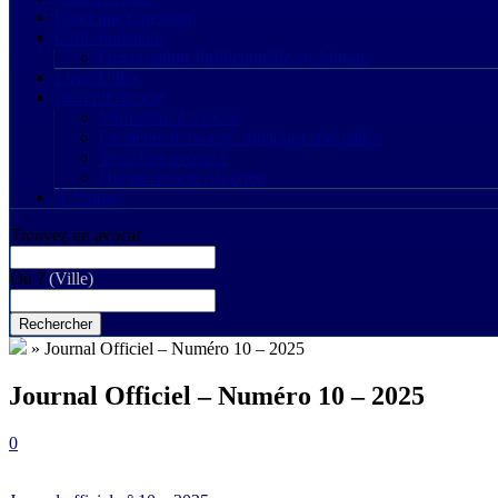
Poser une Question
Carte Judiciaire
Organisation Juridictionelle en Algérie
Liens Utiles
Devenir Avocat
Profession d’avocat
Le métier d’avocat : quelques spécialités
Vous êtes avocat ?
Digital Avocat Algérien
À Propos
Trouvez un avocat
Où ?
(Ville)
Rechercher
»
Journal Officiel – Numéro 10 – 2025
Journal Officiel – Numéro 10 – 2025
0