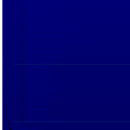
Droit des contrats
Droit des énergies
Droit des entreprises
Droit des étrangers
Droit des fusions et acquisitions
Droit des investissements
Droit des privatisations
Droit des recouvrement de créances
Droit des sociétés
Droit des Telecom/TIC
Droit des transports
droit douanier
Droit du sport
Droit du travail
Droit familial
Droit foncier
Droit international privé
Droit judiciaire
Droit maritime
Droit pénal
Droit routier
Droit social
Droits de l'homme
JO
Codes & Lois