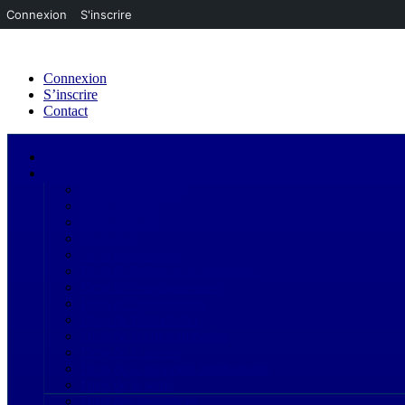
Connexion
S'inscrire
Connexion
S’inscrire
Contact
Acceuil
Annuaire
Droit administratif
Droit Affaires
Droit bancaire
Droit civil
Droit commercial
Droit de fusions et acquisitions
Droit de l'environnement
Droit de l'immigration
Droit de l'immobilier
Droit de la consommation
Droit de la presse
Droit de la propriété intellectuelle
Droit de la santé
Droit des assurances