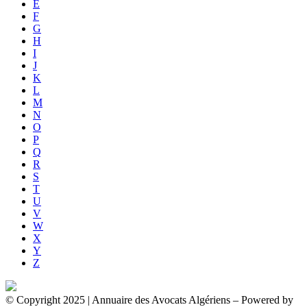
E
F
G
H
I
J
K
L
M
N
O
P
Q
R
S
T
U
V
W
X
Y
Z
© Copyright 2025 | Annuaire des Avocats Algériens
– Powered by