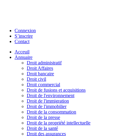
Connexion
S’inscrire
Contact
Acceuil
Annuaire
Droit administratif
Droit Affaires
Droit bancaire
Droit civil
Droit commercial
Droit de fusions et acquisitions
Droit de l'environnement
Droit de l'immigration
Droit de l'immobilier
Droit de la consommation
Droit de la presse
Droit de la propriété intellectuelle
Droit de la santé
Droit des assurances