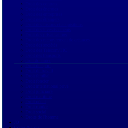
Droit des contrats
Droit des énergies
Droit des entreprises
Droit des étrangers
Droit des fusions et acquisitions
Droit des investissements
Droit des privatisations
Droit des recouvrement de créances
Droit des sociétés
Droit des Telecom/TIC
Droit des transports
droit douanier
Droit du sport
Droit du travail
Droit familial
Droit foncier
Droit international privé
Droit judiciaire
Droit maritime
Droit pénal
Droit routier
Droit social
Droits de l'homme
JO
Codes & Lois