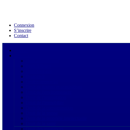
Connexion
S’inscrire
Contact
Acceuil
Annuaire
Droit administratif
Droit Affaires
Droit bancaire
Droit civil
Droit commercial
Droit de fusions et acquisitions
Droit de l'environnement
Droit de l'immigration
Droit de l'immobilier
Droit de la consommation
Droit de la presse
Droit de la propriété intellectuelle
Droit de la santé
Droit des assurances