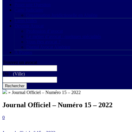
Poser une Question
Carte Judiciaire
Organisation Juridictionelle en Algérie
Liens Utiles
Devenir Avocat
Profession d’avocat
Le métier d’avocat : quelques spécialités
Vous êtes avocat ?
Digital Avocat Algérien
À Propos
Trouvez un avocat
Où ?
(Ville)
Rechercher
»
Journal Officiel – Numéro 15 – 2022
Journal Officiel – Numéro 15 – 2022
0