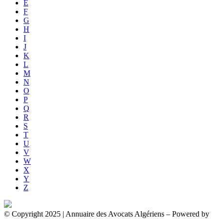
E
F
G
H
I
J
K
L
M
N
O
P
Q
R
S
T
U
V
W
X
Y
Z
© Copyright 2025 | Annuaire des Avocats Algériens
– Powered by