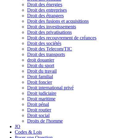
Droit des énergies
Droit des entreprises
Droit des étrangers
Droit des fusions et acquisitions
Droit des investissements
Droit des privatisations
Droit des recouvrement de créances
Droit des sociétés
Droit des Telecom/TIC
Droit des transports
droit douanier
Droit du sport
Droit du travail
Droit familial
Droit foncier
Droit international privé
Droit judiciaire
Droit maritime
Droit pénal
Droit routier
Droit social
Droits de l'homme
JO
Codes & Lois
Poser une Question