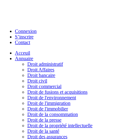
Connexion
S’inscrire
Contact
Acceuil
Annuaire
Droit administratif
Droit Affaires
Droit bancaire
Droit civil
Droit commercial
Droit de fusions et acquisitions
Droit de l'environnement
Droit de l'immigration
Droit de l'immobilier
Droit de la consommation
Droit de la presse
Droit de la propriété intellectuelle
Droit de la santé
Droit des assurances