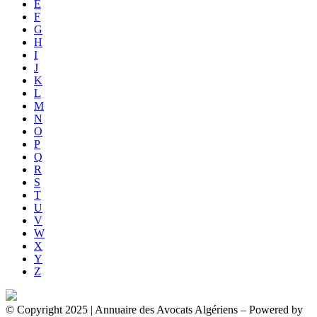
E
F
G
H
I
J
K
L
M
N
O
P
Q
R
S
T
U
V
W
X
Y
Z
© Copyright 2025 | Annuaire des Avocats Algériens
– Powered by