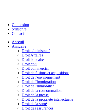
Connexion
S’inscrire
Contact
Acceuil
Annuaire
Droit administratif
Droit Affaires
Droit bancaire
Droit civil
Droit commercial
Droit de fusions et acquisitions
Droit de l'environnement
Droit de l'immigration
Droit de l'immobilier
Droit de la consommation
Droit de la presse
Droit de la propriété intellectuelle
Droit de la santé
Droit des assurances