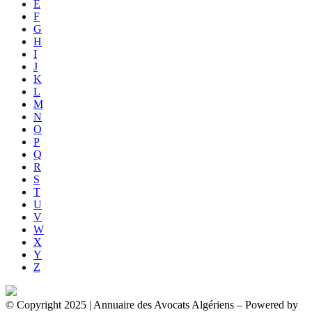
E
F
G
H
I
J
K
L
M
N
O
P
Q
R
S
T
U
V
W
X
Y
Z
© Copyright 2025 | Annuaire des Avocats Algériens
– Powered by