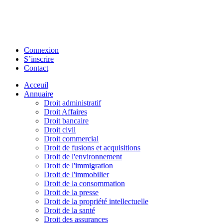
Connexion
S’inscrire
Contact
Acceuil
Annuaire
Droit administratif
Droit Affaires
Droit bancaire
Droit civil
Droit commercial
Droit de fusions et acquisitions
Droit de l'environnement
Droit de l'immigration
Droit de l'immobilier
Droit de la consommation
Droit de la presse
Droit de la propriété intellectuelle
Droit de la santé
Droit des assurances