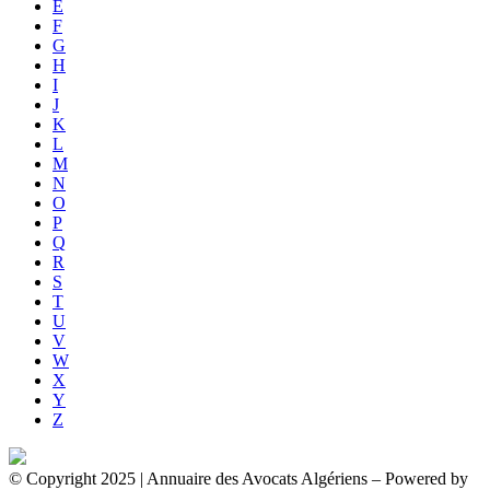
E
F
G
H
I
J
K
L
M
N
O
P
Q
R
S
T
U
V
W
X
Y
Z
© Copyright 2025 | Annuaire des Avocats Algériens
– Powered by