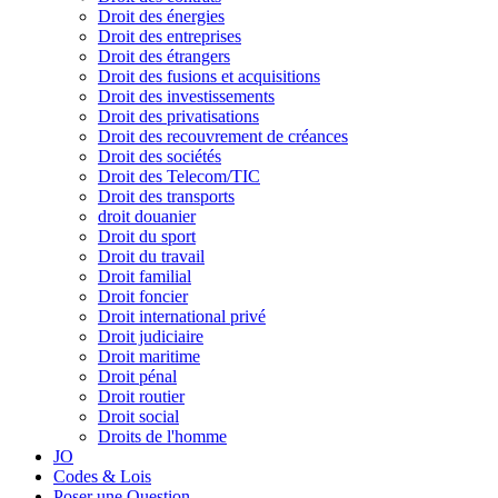
Droit des énergies
Droit des entreprises
Droit des étrangers
Droit des fusions et acquisitions
Droit des investissements
Droit des privatisations
Droit des recouvrement de créances
Droit des sociétés
Droit des Telecom/TIC
Droit des transports
droit douanier
Droit du sport
Droit du travail
Droit familial
Droit foncier
Droit international privé
Droit judiciaire
Droit maritime
Droit pénal
Droit routier
Droit social
Droits de l'homme
JO
Codes & Lois
Poser une Question