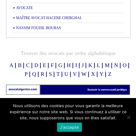
AVOCATE
MAÎTRE AVOCAT HACENE CHERGHAL
NASSIM FOUDIL BOURAS
Trouver des avocats par ordre alphabétique
A
B
C
D
E
F
G
H
I
J
K
L
M
N
O
P
Q
R
S
T
U
V
W
X
Y
Z
Nous utilisons des cookies pour vous garantir la meilleure
expérience sur notre site web. Si vous continuez à utiliser ce
site, nous supposerons que vous en êtes satisfait.
© Copyright 2025 | Annuaire des Avocats Algériens
– Powered by
Avocat Algérien
.
J'accepte