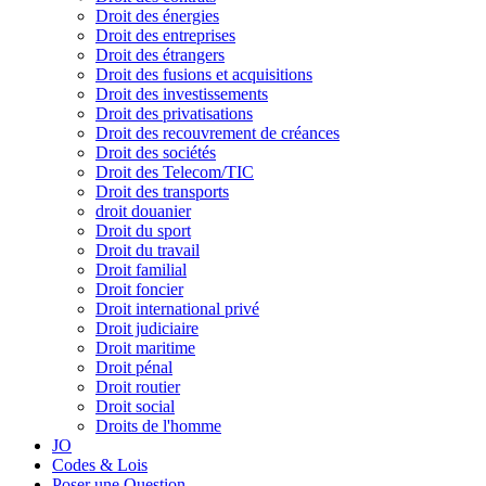
Droit des énergies
Droit des entreprises
Droit des étrangers
Droit des fusions et acquisitions
Droit des investissements
Droit des privatisations
Droit des recouvrement de créances
Droit des sociétés
Droit des Telecom/TIC
Droit des transports
droit douanier
Droit du sport
Droit du travail
Droit familial
Droit foncier
Droit international privé
Droit judiciaire
Droit maritime
Droit pénal
Droit routier
Droit social
Droits de l'homme
JO
Codes & Lois
Poser une Question