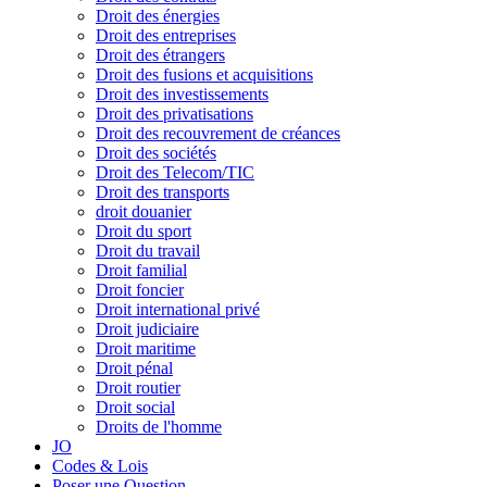
Droit des énergies
Droit des entreprises
Droit des étrangers
Droit des fusions et acquisitions
Droit des investissements
Droit des privatisations
Droit des recouvrement de créances
Droit des sociétés
Droit des Telecom/TIC
Droit des transports
droit douanier
Droit du sport
Droit du travail
Droit familial
Droit foncier
Droit international privé
Droit judiciaire
Droit maritime
Droit pénal
Droit routier
Droit social
Droits de l'homme
JO
Codes & Lois
Poser une Question