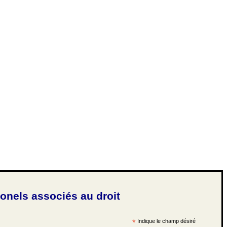
ionels associés au droit
*
Indique le champ désiré