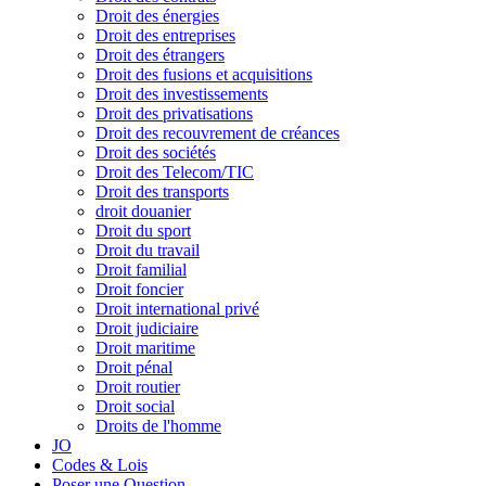
Droit des énergies
Droit des entreprises
Droit des étrangers
Droit des fusions et acquisitions
Droit des investissements
Droit des privatisations
Droit des recouvrement de créances
Droit des sociétés
Droit des Telecom/TIC
Droit des transports
droit douanier
Droit du sport
Droit du travail
Droit familial
Droit foncier
Droit international privé
Droit judiciaire
Droit maritime
Droit pénal
Droit routier
Droit social
Droits de l'homme
JO
Codes & Lois
Poser une Question