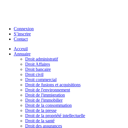
Connexion
S’inscrire
Contact
Acceuil
Annuaire
Droit administratif
Droit Affaires
Droit bancaire
Droit civil
Droit commercial
Droit de fusions et acquisitions
Droit de l'environnement
Droit de l'immigration
Droit de l'immobilier
Droit de la consommation
Droit de la presse
Droit de la propriété intellectuelle
Droit de la santé
Droit des assurances