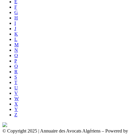
E
F
G
H
I
J
K
L
M
N
O
P
Q
R
S
T
U
V
W
X
Y
Z
© Copyright 2025 | Annuaire des Avocats Algériens
– Powered by