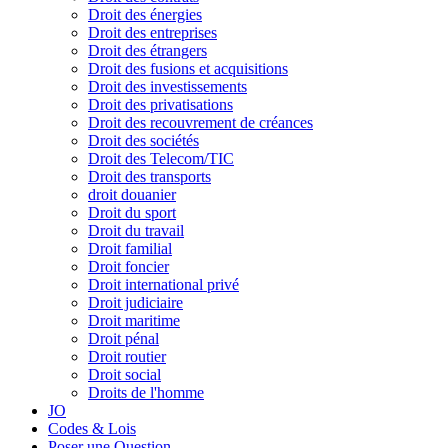
Droit des énergies
Droit des entreprises
Droit des étrangers
Droit des fusions et acquisitions
Droit des investissements
Droit des privatisations
Droit des recouvrement de créances
Droit des sociétés
Droit des Telecom/TIC
Droit des transports
droit douanier
Droit du sport
Droit du travail
Droit familial
Droit foncier
Droit international privé
Droit judiciaire
Droit maritime
Droit pénal
Droit routier
Droit social
Droits de l'homme
JO
Codes & Lois
Poser une Question