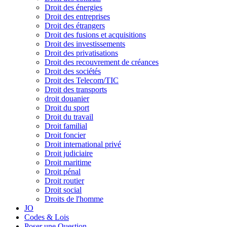
Droit des énergies
Droit des entreprises
Droit des étrangers
Droit des fusions et acquisitions
Droit des investissements
Droit des privatisations
Droit des recouvrement de créances
Droit des sociétés
Droit des Telecom/TIC
Droit des transports
droit douanier
Droit du sport
Droit du travail
Droit familial
Droit foncier
Droit international privé
Droit judiciaire
Droit maritime
Droit pénal
Droit routier
Droit social
Droits de l'homme
JO
Codes & Lois
Poser une Question