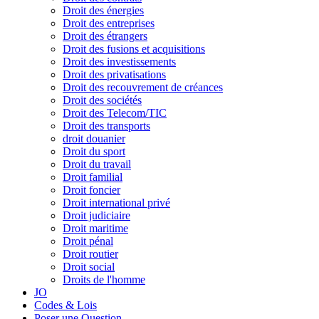
Droit des énergies
Droit des entreprises
Droit des étrangers
Droit des fusions et acquisitions
Droit des investissements
Droit des privatisations
Droit des recouvrement de créances
Droit des sociétés
Droit des Telecom/TIC
Droit des transports
droit douanier
Droit du sport
Droit du travail
Droit familial
Droit foncier
Droit international privé
Droit judiciaire
Droit maritime
Droit pénal
Droit routier
Droit social
Droits de l'homme
JO
Codes & Lois
Poser une Question