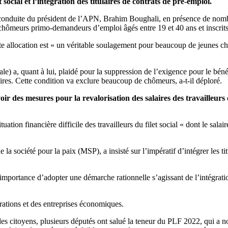
 social et l’intégration des titulaires de contrats de pré-emploi.
conduite du président de l’APN, Brahim Boughali, en présence de nombre
 chômeurs primo-demandeurs d’emploi âgés entre 19 et 40 ans et inscri
allocation est « un véritable soulagement pour beaucoup de jeunes chômeu
le) a, quant à lui, plaidé pour la suppression de l’exigence pour le béné
aires. Cette condition va exclure beaucoup de chômeurs, a-t-il déploré.
 des mesures pour la revalorisation des salaires des travailleurs du 
ation financière difficile des travailleurs du filet social « dont le sal
ciété pour la paix (MSP), a insisté sur l’impératif d’intégrer les titul
portance d’adopter une démarche rationnelle s’agissant de l’intégration
rations et des entreprises économiques.
s citoyens, plusieurs députés ont salué la teneur du PLF 2022, qui a n