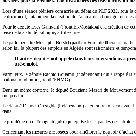
mesures pour la revalorisation des salaires des travailleurs du filet
Lors d’une séance plénière consacrée au débat du PLF 2022, sous la 
le document, notamment la création de l’allocation chômage pour les
Pour le député Lyes Gamgani (Front El-Mostakbal), la création de cette 
base de la stabilité politique, a-t-il estimé.
Le parlementaire Mustapha Bessiri (parti du Front de libération nationa
selon lui, la plupart des emplois en Algérie sont saisonniers et tempor
D’autres députés ont appelé dans leurs interventions à prévoir
pré-emploi.
Parmi eux, le député Rachid Bouamri (indépendant) qui a rappelé la situ
national minimum garanti (SNMG).
Dans un même contexte, le député Bouziane Mazari du Mouvement de la so
ont pris fin.
Le député Djamel Ouzaghla (indépendant) a, en outre, mis en avant l’im
dans
le problème du chômage déguisé qui épuise les capacités des administ
Concernant les mesures proposées pour améliorer le pouvoir d’achat de